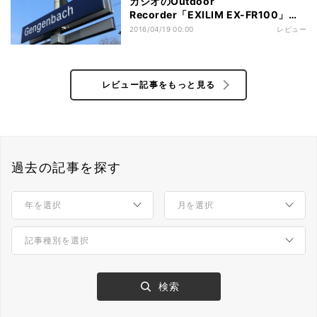
カシオのOutdoor
Recorder「EXILIM EX-FR100」は
旅レコーダー - ドイツの古都をゆるり
2016/04/19 00:00
レビュー
と写真に収めてきた
レビュー記事をもっと見る
過去の記事を探す