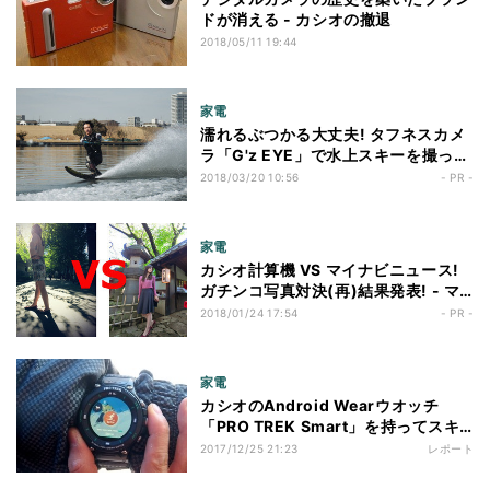
ドが消える - カシオの撤退
2018/05/11 19:44
家電
濡れるぶつかる大丈夫! タフネスカメ
ラ「G'z EYE」で水上スキーを撮って
みたら?
2018/03/20 10:56
- PR -
家電
カシオ計算機 VS マイナビニュース!
ガチンコ写真対決(再)結果発表! - マ
イナビニュースは一矢報いることがで
2018/01/24 17:54
- PR -
きたのか!?
家電
カシオのAndroid Wearウオッチ
「PRO TREK Smart」を持ってスキ
ー! - 最高速、高低差、滑走距離、い
2017/12/25 21:23
レポート
ろいろ見えて楽しい!