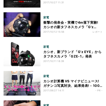
2017/10/27 11:31
家電
衝撃の発表会 - 実機で4m落下実験!
カシオの新タフネスカメラ「G'z
EYE」
2017/10/12 15:56
レポート
家電
カシオ、新ブランド「G'z EYE」から
タフネスカメラ「GZE-1」発表
2017/10/11 18:39
家電
カシオ計算機 VS マイナビニュース!
ガチンコ写真対決、結果発表! - 1000
人の投票結果は? 予想外の結末に……
2017/09/27 14:11
- PR -
家電