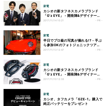
家電
カシオの新タフネスカメラブランド
「G'z EYE」 - 開発陣&デザイナーに
よるマル秘トーク(後編)
2017/11/14 10:21
- PR -
家電
半日でプロ級の写真が撮れる!? - 手ぶ
ら参加OKのフォトジェニックツアー
に潜入
2017/11/13 12:47
- PR -
家電
カシオの新タフネスカメラブランド
「G'z EYE」 - 開発陣&デザイナーに
よるマル秘トーク(前編)
2017/11/10 12:33
- PR -
家電
カシオ、タフカメラ「GZE-1」購入で
純正バッテリーをプレゼント