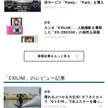
済サービス「Paidy」「Paid」を導入
2017/05/31 15:52
家電
カシオ「EXILIM」、人物撮影を重視
した「EX-ZR3200」の発売を延期
2017/04/12 16:44
新着記事をもっと見る
「EXILIM」のレビュー記事
家電
濡れるぶつかる大丈夫! タフネスカメ
ラ「G'z EYE」で水上スキーを撮って
みたら?
2018/03/20 10:56
- PR -