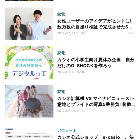
家電
女性ユーザーのアイデアがヒントに!
数万枚の自撮り検証で完成させたSNS
映えするカシオのカメラ「FR100L」
2017/07/21 11:00
- PR -
家電
カシオの小学生向け夏休み企画 - 自分
だけのG-SHOCKを作ろう
2017/07/12 15:46
家電
カシオ計算機 VS マイナビニュース! -
意地とプライドの写真5番勝負! 勝敗
を決めるのはあなただ!
2017/07/04 19:24
- PR -
ガジェット
カシオ公式ショップ「e-casio」、決