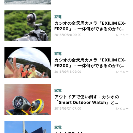
家電
カシオの全天周カメラ「EXILIM EX-
FR200」 - 一体何ができるのか?(後
編)
2016/09/20 00:00
レビュー
家電
カシオの全天周カメラ「EXILIM EX-
FR200」 - 一体何ができるのか?(前
編)
2016/09/18 09:00
レビュー
家電
アウトドアで使い倒す - カシオの
「Smart Outdoor Watch」と
「Outdoor Recorder EXILIM」
2016/06/21 07:00
レビュー
家電