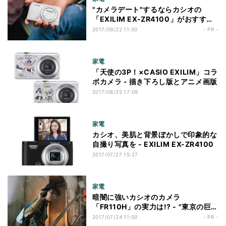
"カメラデート"するならカシオの
「EXILIM EX-ZR4100」がおすすめ!
- "超広角19mmレンズ"と"背景ぼか
2017/09/22 11:00
- PR -
し"で手軽に本格撮影
家電
「天使の3P！×CASIO EXILIM」コラ
ボカメラ - 描き下ろし版とアニメ画版
2017/08/25 17:09
家電
カシオ、美肌と背景ぼかしで印象的な
自撮り写真を - EXILIM EX-ZR4100
2017/07/27 15:27
家電
暗闇に強いカシオのカメラ
「FR110H」の実力は!? - "東京の巨大
地下トンネル"を探検してみた!
2017/07/24 11:00
- PR -