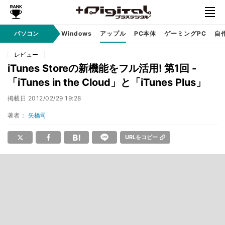
パソコン
Windows
アップル
PC本体
ゲーミングPC
自
レビュー
iTunes Storeの新機能をフル活用! 第1回 -
「iTunes in the Cloud」と「iTunes Plus」
掲載日
2012/02/29 19:28
著者：
矢橋司
URLをコピー