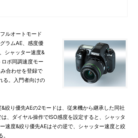
フルオートモード
グラムAE、感度優
E、シャッター速度&
トロボ同調速度モー
組み合わせを登録で
される。入門者向けの
度&絞り優先AEの2モードは、従来機から継承した同社
では、ダイヤル操作でISO感度を設定すると、シャッタ
ー速度&絞り優先AEはその逆で、シャッター速度と絞
る。