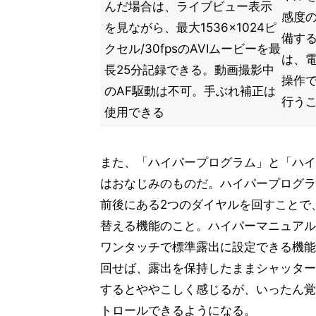
んだ場合は、ライブビュー表示
感度
を見ながら、最大1536×1024ピ
備す
クセル/30fpsのAVIムービーを最
は、
長25分記録できる。動画撮影中
操作
のAF駆動は不可。手ぶれ補正は
行う
使用できる
また、「ハイパープログラム」と「ハイ
はおなじみのものだ。ハイパープログラ
前後にある2つのダイヤルを回すことで
替える機能のこと。ハイパーマニュアル
ワンタッチで標準露出に設定できる機能
回せば、露出を保持したままシャッター
するとややこしく感じるが、いったん覚
トロールできるようになる。