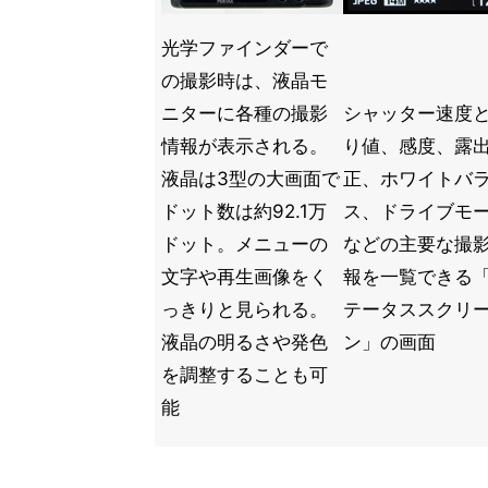
光学ファインダーで
の撮影時は、液晶モ
ニターに各種の撮影
シャッター速度
情報が表示される。
り値、感度、露
液晶は3型の大画面で
正、ホワイトバ
ドット数は約92.1万
ス、ドライブモ
ドット。メニューの
などの主要な撮
文字や再生画像をく
報を一覧できる
っきりと見られる。
テータススクリ
液晶の明るさや発色
ン」の画面
を調整することも可
能