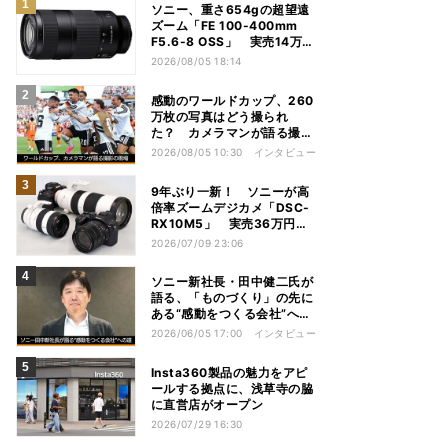
ソニー、重さ654gの超望遠
ズーム「FE 100-400mm
F5.6-8 OSS」 実売14万円
前後
2026/08/05 18:14
感動のワールドカップ、260
万枚の写真はどう撮られ
た？ カメラマンが語る撮影
の現場
2026/08/05 10:30
インタビュー
9年ぶり一新！ ソニーが高
倍率ズームデジカメ「DSC-
RX10M5」 実売36万円前
後
2026/07/09 23:06
ソニー新社長・田中健二氏が
語る、「ものづくり」の先に
ある“感動をつくる会社”への
道
2026/06/05 17:00
インタビュー
Insta360製品の魅力をアピ
ールする拠点に、浅草寺の脇
に直営店がオープン
2026/07/29 16:30