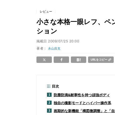
レビュー
小さな本格一眼レフ、ペン
ション
掲載日
2009/07/25 20:00
著者：
永山昌克
URLをコピー
目次
防塵防滴&耐寒性を持つ頑強ボディ
1
独自の撮影モードとハイパー操作系
2
画期的な新機能「構図微調整」と「自
3