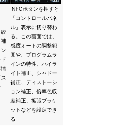
INFOボタンを押すと
「コントロールパネ
ル」表示に切り替わ
と絞
る。この画面では、
出補
感度オートの調整範
ラン
囲や、プログラムラ
ード
インの特性、ハイラ
影情
イト補正、シャドー
「ス
補正、ディストーシ
ー
ョン補正、倍率色収
差補正、拡張ブラケ
ットなどを設定でき
る