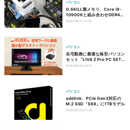
パソコン
G.SKILL製メモリ、Core i9-
10900Kと組み合わせDDR4-
6666動作の世界記録を達成
2020/06/11 14:13
パソコン
在宅勤務に最適な格安パソコン
セット「LIVA Z Pro PC SET」
- 税込49,800円
2020/06/05 16:51
パソコン
addlink、PCIe Gen3対応の
M.2 SSD「S68」に1TBモデル
2020/05/28 21:00