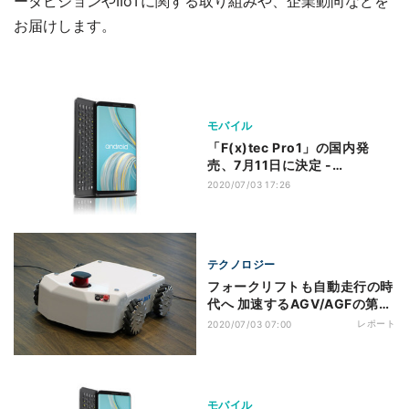
ータビジョンやIIoTに関する取り組みや、企業動向などを
お届けします。
モバイル
「F(x)tec Pro1」の国内発
売、7月11日に決定 -
QWERTYキーボード搭載スマ
2020/07/03 17:26
ホ
テクノロジー
フォークリフトも自動走行の時
代へ 加速するAGV/AGFの第4
世代技術への移行
レポート
2020/07/03 07:00
モバイル