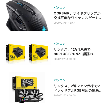
パソコン
CORSAIR、サイドグリップが
交換可能なワイヤレスゲーミン
グマウスを発売
2020/04/11 13:47
パソコン
リンクス、12V 1系統で
80PLUS BRONZE認証の
CORSAIR製ATX電源ユニット
2020/02/08 09:00
パソコン
リンクス、2連ファン仕様でア
ドレッサブルRGB対応の簡易水
冷CPUクーラー
2020/02/08 09:00