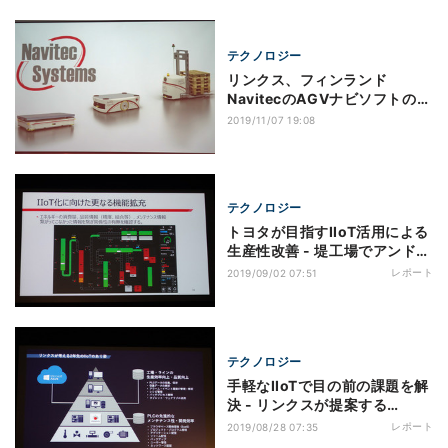
テクノロジー
リンクス、フィンランド
NavitecのAGVナビソフトの販
売を2020年より開始
2019/11/07 19:08
テクノロジー
トヨタが目指すIIoT活用による
生産性改善 - 堤工場でアンドン
改善に着手
レポート
2019/09/02 07:51
テクノロジー
手軽なIIoTで目の前の課題を解
決 - リンクスが提案する
SCADAのIIoT基盤化
レポート
2019/08/28 07:35