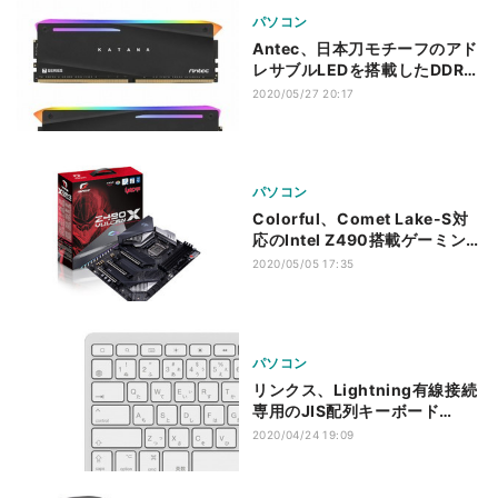
パソコン
Antec、日本刀モチーフのアド
レサブルLEDを搭載したDDR4
メモリ「KATANA」
2020/05/27 20:17
パソコン
Colorful、Comet Lake-S対
応のIntel Z490搭載ゲーミン
グマザーボード3モデル
2020/05/05 17:35
パソコン
リンクス、Lightning有線接続
専用のJIS配列キーボード
「Lightning KANA-JIS」
2020/04/24 19:09