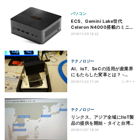
パソコン
ECS、Gemini Lake世代
Celeron N4000搭載のミニ
PC「LIVA Z2 (N4000)
2019/11/29 18:22
64G」
テクノロジー
AI、IoT、SoCの活用が産業界
にもたらした変革とは？ -
LINXDays 2019
レポート
2019/11/22 17:05
テクノロジー
リンクス、アジア全域にIIoT製
品の提供を開始 - タイと台湾に
子会社を設立
2019/11/07 19:34