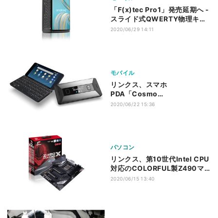
「F(x)tec Pro1」発売延期へ -
スライド式QWERTY物理キー
ボード搭載スマホ
2020/06/29 14:11
モバイル
リンクス、スマホ
PDA「Cosmo
Communicator」にHDMI変
2020/06/22 15:36
換アダプタ付属モデル
パソコン
リンクス、第10世代Intel CPU
対応のCOLORFUL製Z490マ
ザーボード2製品
2020/06/15 13:40