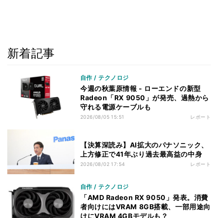
新着記事
自作 / テクノロジ
今週の秋葉原情報 - ローエンドの新型
Radeon「RX 9050」が発売、過熱から
守れる電源ケーブルも
2026/08/05 15:51
レポート
【決算深読み】AI拡大のパナソニック、
上方修正で41年ぶり過去最高益の中身
2026/08/02 17:54
レポート
自作 / テクノロジ
「AMD Radeon RX 9050」発表。消費
者向けにはVRAM 8GB搭載、一部用途向
けにVRAM 4GBモデルも？