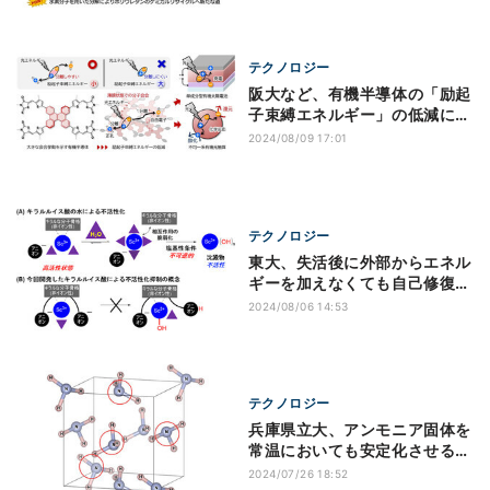
テクノロジー
阪大など、有機半導体の「励起
子束縛エネルギー」の低減に成
功
2024/08/09 17:01
テクノロジー
東大、失活後に外部からエネル
ギーを加えなくても自己修復す
る触媒を開発
2024/08/06 14:53
テクノロジー
兵庫県立大、アンモニア固体を
常温においても安定化させるこ
とに成功
2024/07/26 18:52