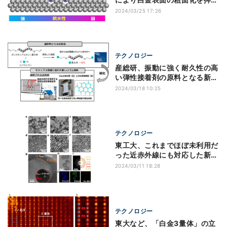
する手法を解明
2024/03/25 17:26
テクノロジー
産総研、振動に強く耐久性の高
い弾性接着剤の原料となる新素
材を開発
2024/03/18 10:25
テクノロジー
東工大、これまでほぼ未利用だ
った近赤外線にも対応した新規
光触媒を開発
2024/03/11 18:28
テクノロジー
東大など、「白金3量体」の立