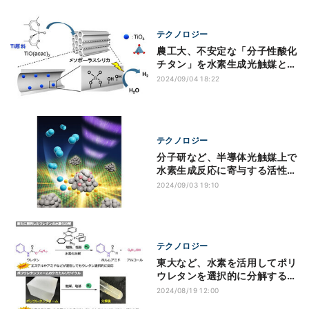
テクノロジー
農工大、不安定な「分子性酸化
チタン」を水素生成光触媒とす
る技術を開発
2024/09/04 18:22
テクノロジー
分子研など、半導体光触媒上で
水素生成反応に寄与する活性な
電子種を解明
2024/09/03 19:10
テクノロジー
東大など、水素を活用してポリ
ウレタンを選択的に分解する触
媒を開発
2024/08/19 12:00