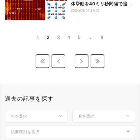
体挙動を40ミリ秒間隔で追跡
することに成功
2024/03/01 21:42
1
2
3
4
5
…
8
過去の記事を探す