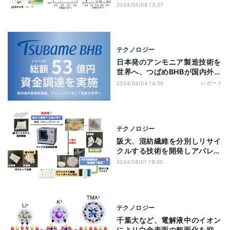
の開発に成功
2024/04/08 13:07
テクノロジー
日本発のアンモニア製造技術を
世界へ、つばめBHBが国内外か
ら53億円を調達
レポート
2024/04/04 14:00
テクノロジー
阪大、混紡繊維を分別しリサイ
クルする技術を開発しアパレル
界に貢献
2024/04/01 19:00
テクノロジー
千葉大など、電解液中のイオン
により白金表面の粗面化を抑制