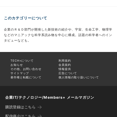
このカテゴリーについて
企業のＲ＆Ｄ部門が開発した新技術の紹介や、宇宙、生命工学、物理学
などのマニアックな科学系読み物を中心に構成。話題の科学者へのイン
タビューなども。
TECH+について
利用規約
お知らせ
会員規約
その他、お問い合わせ
情報提供
サイトマップ
広告について
著作権と転載について
個人情報の取り扱いについて
企業IT/テクノロジー/Members+ メールマガジン
購読登録はこちら
配信停止はこちら