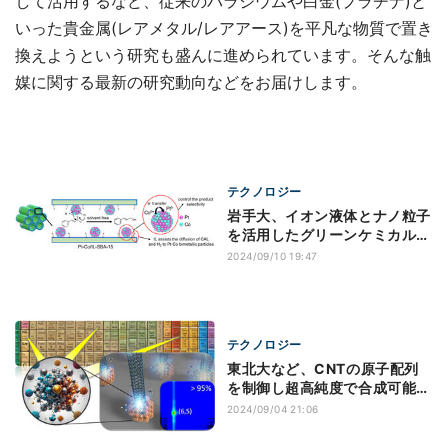
して活用するなど、従来のパラジウムや白金(プラチナ)と
いった貴金属(レアメタル/レアアース)を平凡な物質で置き
換えようという研究も盛んに進められています。そんな触
媒に関する最新の研究動向などをお届けします。
テクノロジー
岩手大、イオン液体とナノ粒子
を活用したグリーンケミカル技
術を開発
2024/09/10 19:47
テクノロジー
東北大など、CNTの原子配列
を制御し超高純度で合成可能な
新触媒を発見
2024/09/04 21:06