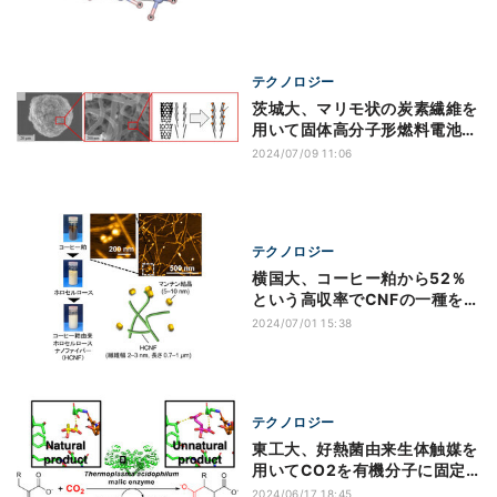
テクノロジー
茨城大、マリモ状の炭素繊維を
用いて固体高分子形燃料電池の
高性能化に成功
2024/07/09 11:06
テクノロジー
横国大、コーヒー粕から52％
という高収率でCNFの一種を得
ることに成功
2024/07/01 15:38
テクノロジー
東工大、好熱菌由来生体触媒を
用いてCO2を有機分子に固定
する技術を開発
2024/06/17 18:45