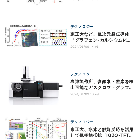
テクノロジー
東工大など、低次元超伝導体
「グラフェン-カルシウム化合
物」の新事実を発見
2024/06/06 14:06
テクノロジー
島津製作所、含酸素・窒素を検
出可能なガスクロマトグラフ質
量分析計を発売
2024/04/09 16:49
テクノロジー
東工大、水素と触媒反応を活用
して低接触抵抗「IGZO-TFT」