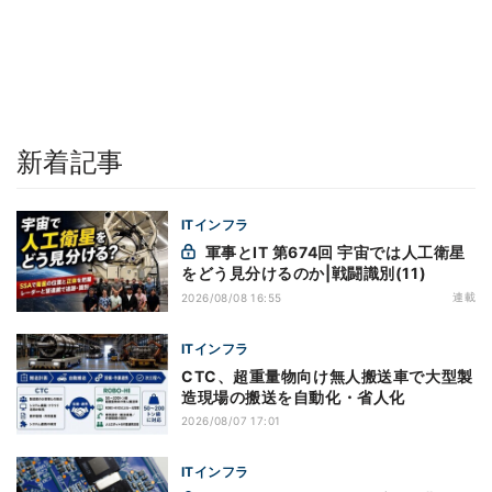
新着記事
ITインフラ
軍事とIT 第674回 宇宙では人工衛星
をどう見分けるのか|戦闘識別(11)
連載
2026/08/08 16:55
ITインフラ
CTC、超重量物向け無人搬送車で大型製
造現場の搬送を自動化・省人化
2026/08/07 17:01
ITインフラ