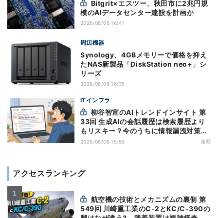
Bitgrit×エスツー、秋田市に2兆円規
模のAIデータセンター建設を計画か
2026/08/06 16:41
周辺機器
Synology、4GBメモリーで価格を抑え
たNAS新製品「DiskStation neo+」シ
リーズ
2026/08/06 16:35
ITインフラ
柳谷智宣のAIトレンドインサイト 第
33回 生成AIの会話履歴は検索履歴より
もリスキー？今のうちに情報漏洩対策を
万全にしておこう
連載
2026/08/06 15:50
アクセスランキング
航空機の技術とメカニズムの裏側 第
549回 川崎重工業のC-2とKC/C-390の
脚はなぜ違う? - 降着装置は複雑怪奇