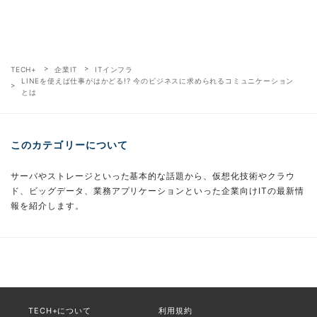
TECH+
企業IT
ITインフラ
LINEを使えば仕事がはかどる!? 今のビジネスに求められるコミュニケーション
とは
このカテゴリーについて
サーバやストレージといった基本的な話題から、仮想化技術やクラウ
ド、ビッグデータ、業務アプリケーションといった企業向けITの最新情
報を紹介します。
TECH+について
利用規約