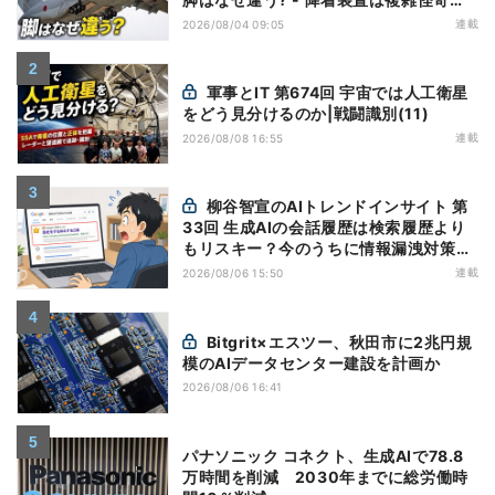
(5)|軍用輸送機(10)
連載
2026/08/04 09:05
軍事とIT 第674回 宇宙では人工衛星
をどう見分けるのか|戦闘識別(11)
連載
2026/08/08 16:55
柳谷智宣のAIトレンドインサイト 第
33回 生成AIの会話履歴は検索履歴より
もリスキー？今のうちに情報漏洩対策を
万全にしておこう
連載
2026/08/06 15:50
Bitgrit×エスツー、秋田市に2兆円規
模のAIデータセンター建設を計画か
2026/08/06 16:41
パナソニック コネクト、生成AIで78.8
万時間を削減 2030年までに総労働時