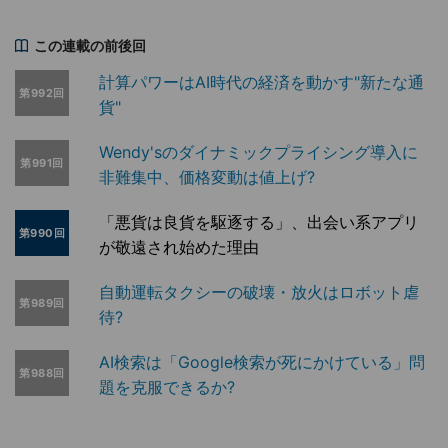
この連載の前後回
計算パワーはAI時代の経済を動かす"新たな通
第992回
貨"
Wendy'sのダイナミックプライシング導入に
第991回
非難集中、価格変動は値上げ?
「悪貨は良貨を駆逐する」、出会い系アプリ
第990回
が敬遠され始めた理由
自動運転タクシーの破壊・放火はロボット虐
第989回
待?
AI検索は「Google検索が死にかけている」問
第988回
題を克服できるか?