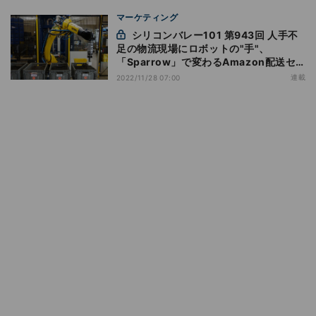
マーケティング
シリコンバレー101 第943回 人手不
足の物流現場にロボットの"手"、
「Sparrow」で変わるAmazon配送セ
ンター
連載
2022/11/28 07:00