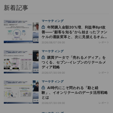
新着記事
マーケティング
年間購入金額20%増、利益率8pt改
善——“顧客を知る”から始まったファン
ケルの通販変革と、次に見据えるオムニ
チャネル
レポート
2026/08/07 09:00
マーケティング
購買データで「売れるメディア」を
つくる、セブン-イレブンのリテールメ
ディア戦略
レポート
2026/07/30 09:00
マーケティング
AI時代にこそ問われる「勘と経
験」、イオンリテールのデータ活用戦略
とは
レポート
2026/07/30 09:00