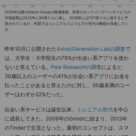
2020年以降のMatch Groupの株価推移。世界のオンラインデートサービスの
市場規模は2023年に84億ドルに達し、2028年には107億ドルに達すると予
測されているが、米国ではミレニアルズよりも下の世代の離脱が加速してい
る。
昨年10月に公開された
Axios/Generation Labの調査
で
は、大学生・大学院生の79%が出会い系アプリを使わ
ないと答えている。
Pew Researchの調査
によると、
30歳以上のユーザーの41%が出会い系アプリにお金を
払ったことがあると答えたのに対し、30歳未満のユー
ザーはわずか22%だった。
出会い系サービスは誕生以来、
ミレニアル世代
を中心
に成長してきた。2009年のGrindrに始まり、2012年
のTinderで主流となった。最初のコンセプトは、スマ