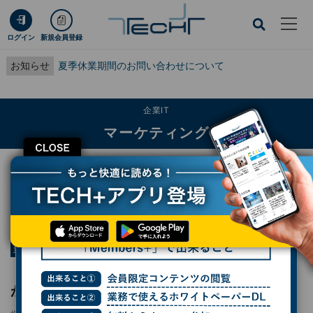
ログイン
新規会員登録
お知らせ
夏季休業期間のお問い合わせについて
企業IT
マーケティング
CLOSE
TECH+
企業IT
マーケティング
「悪貨は良貨を駆逐する」、出会い系アプリが敬遠され始めた理由
連載
シリコンバレー101
第990回
「悪貨は良貨を駆逐する」、出会い系アプリ
が敬遠され始めた理由