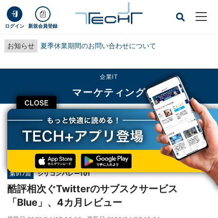
ログイン
新規会員登録
お知らせ
夏季休業期間のお問い合わせについて
企業IT
マーケティング
CLOSE
TECH+
企業IT
マーケティング
酷評相次ぐTwitterのサブスクサービス「Blue」、4カ月レビュー
連載
シリコンバレー101
第917回
酷評相次ぐTwitterのサブスクサービス
「Blue」、4カ月レビュー