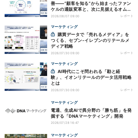
善——“顧客を知る”から始まったファン
ケルの通販変革と、次に見据えるオムニ
チャネル
レポート
2026/08/07 09:00
マーケティング
購買データで「売れるメディア」を
つくる、セブン-イレブンのリテールメ
ディア戦略
レポート
2026/07/30 09:00
マーケティング
AI時代にこそ問われる「勘と経
験」、イオンリテールのデータ活用戦略
とは
レポート
2026/07/30 09:00
マーケティング
電通、生成AIで異分野の「勝ち筋」を発
掘する「DNAマーケティング」開発
2026/07/28 16:47
マーケティング