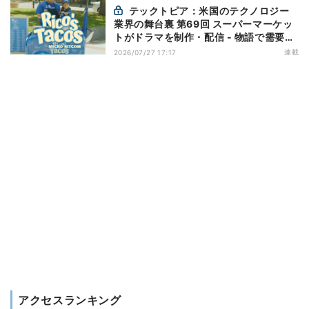
テックトピア：米国のテクノロジー
業界の舞台裏 第69回 スーパーマーケッ
トがドラマを制作・配信 - 物語で需要を
演出する小売メディア
連載
2026/07/27 17:17
アクセスランキング