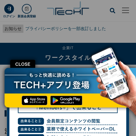
ログイン
新規会員登録
お知らせ
プライバシーポリシーを一部改訂しました
企業IT
ワークスタイル
CLOSE
TECH+
企業IT
ワークスタイル
「仲間に会いに出社する」の究極形？ 社員交流を本気で考えるマネーフォワード
の新オフィス
連載
隣のオフィスは青く見える
第5回
「仲間に会いに出社する」の究極形？ 社員交
流を本気で考えるマネーフォワードの新オフ