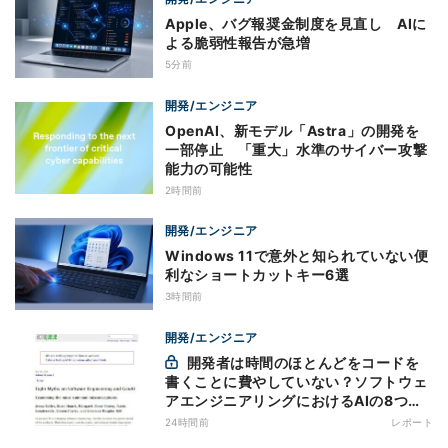
Apple、バグ報奨金制度を見直し AIに
よる脆弱性報告が急増
5分前
開発/エンジニア
OpenAI、新モデル「Astra」の開発を
一部停止 「重大」水準のサイバー攻撃
能力の可能性
2時間前
開発/エンジニア
Windows 11で意外と知られていない便
利なショートカットキー6選
3時間前
開発/エンジニア
開発者は時間のほとんどをコードを
書くことに費やしていない？ソフトウェ
アエンジニアリングにおけるAIの8つの
神話への賛否
24時間前
レポート