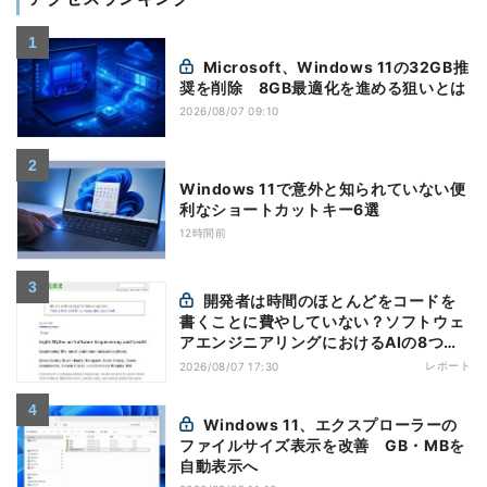
Microsoft、Windows 11の32GB推
奨を削除 8GB最適化を進める狙いとは
2026/08/07 09:10
Windows 11で意外と知られていない便
利なショートカットキー6選
12時間前
開発者は時間のほとんどをコードを
書くことに費やしていない？ソフトウェ
アエンジニアリングにおけるAIの8つの
神話への賛否
レポート
2026/08/07 17:30
Windows 11、エクスプローラーの
ファイルサイズ表示を改善 GB・MBを
自動表示へ