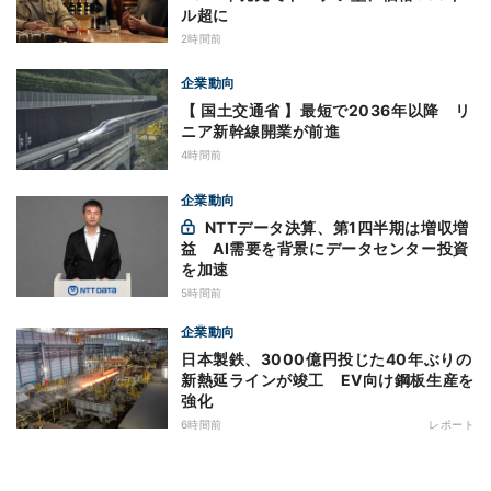
ル超に
2時間前
企業動向
【 国土交通省 】最短で2036年以降 リ
ニア新幹線開業が前進
4時間前
企業動向
NTTデータ決算、第1四半期は増収増
益 AI需要を背景にデータセンター投資
を加速
5時間前
企業動向
日本製鉄、3000億円投じた40年ぶりの
新熱延ラインが竣工 EV向け鋼板生産を
強化
6時間前
レポート