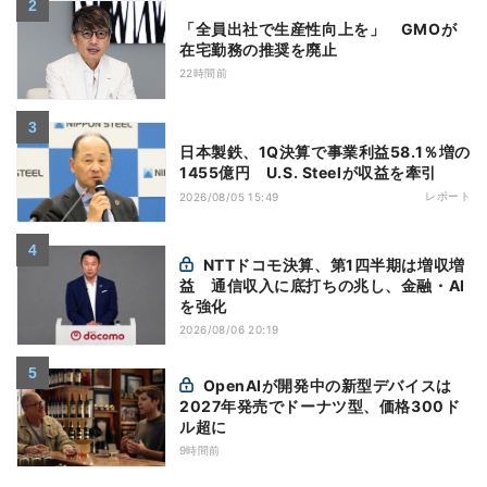
「全員出社で生産性向上を」 GMOが
在宅勤務の推奨を廃止
22時間前
日本製鉄、1Q決算で事業利益58.1％増の
1455億円 U.S. Steelが収益を牽引
レポート
2026/08/05 15:49
NTTドコモ決算、第1四半期は増収増
益 通信収入に底打ちの兆し、金融・AI
を強化
2026/08/06 20:19
OpenAIが開発中の新型デバイスは
2027年発売でドーナツ型、価格300ド
ル超に
9時間前