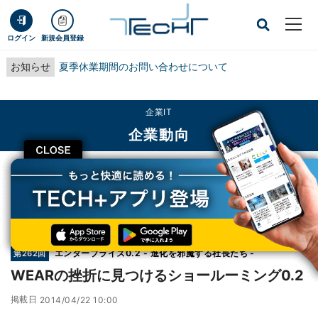
ログイン
新規会員登録
お知らせ
夏季休業期間のお問い合わせについて
企業IT
企業動向
CLOSE
TECH+
企業IT
企業動向
WEARの挫折に見つけるショールーミング0.2
連載
エンタープライズ0.2 - 進化を邪魔する社長たち -
第262回
WEARの挫折に見つけるショールーミング0.2
掲載日
2014/04/22 10:00