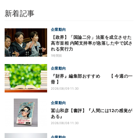
新着記事
企業動向
【政界】「国論二分」法案を成立させた
高市首相 内閣支持率が急落した中で試さ
れる実行力
1時間前
企業動向
『財界』編集部おすすめ 【 今週の一
冊 】
2026/08/09 11:30
企業動向
冨山和彦【書評】『人間には12の感覚が
ある』
2026/08/08 11:30
企業動向