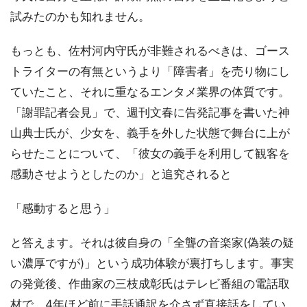
試みたのかも知れません。
もっとも、佐村河内守氏が非難されるべきは、ゴース
トライターの有無というより「障害者」を売り物にし
ていたこと、それに重なるエンタメ業界の体質です。
「謝罪記者会見」で、週刊文春に告発記事を書いた神
山典士氏が、少女を、義手を外した状態で舞台に上が
らせたことについて、「彼女の義手を利用して観客を
感動させようとしたのか」と追究されると
「感動すると思う」
と答えます。それは彼自身の「全聾の音楽家(偽装の疑
い濃厚ですが)」という成功体験が裏打ちします。事実
の発覚後、作曲家の三枝成彰氏はテレビ番組の電話取
材で、4年ほど前に手話通訳を介さず直接話をしてい