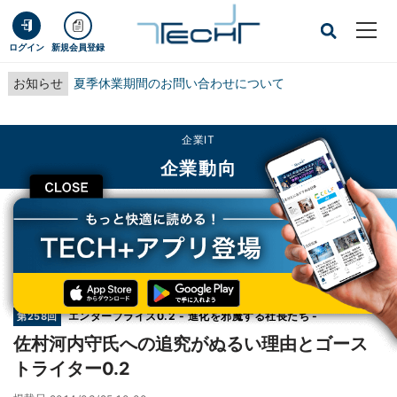
ログイン
新規会員登録
お知らせ
夏季休業期間のお問い合わせについて
企業IT
企業動向
CLOSE
TECH+
企業IT
企業動向
佐村河内守氏への追究がぬるい理由とゴーストライター0.2
連載
エンタープライズ0.2 - 進化を邪魔する社長たち -
第258回
佐村河内守氏への追究がぬるい理由とゴース
トライター0.2