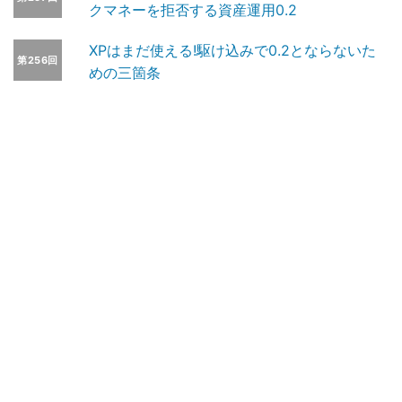
クマネーを拒否する資産運用0.2
XPはまだ使える!駆け込みで0.2とならないた
第256回
めの三箇条