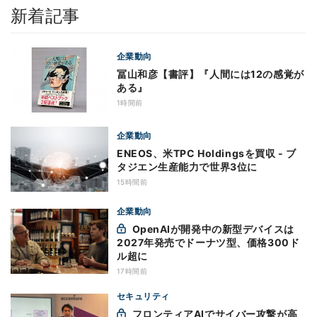
新着記事
企業動向
冨山和彦【書評】『人間には12の感覚が
ある』
1時間前
企業動向
ENEOS、米TPC Holdingsを買収 - ブ
タジエン生産能力で世界3位に
15時間前
企業動向
OpenAIが開発中の新型デバイスは
2027年発売でドーナツ型、価格300ド
ル超に
17時間前
セキュリティ
フロンティアAIでサイバー攻撃が高