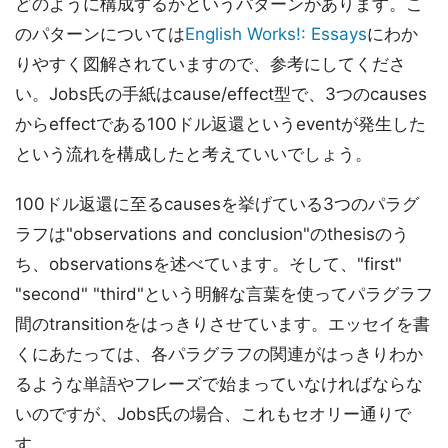
どのように構成するかというパターンがあります。こ
のパターンについては
English Works!: Essays
にわか
りやすく図解されていますので、参考にしてくださ
い。Jobs氏の手紙はcause/effect型で、3つのcauses
からeffectである100ドル返還というeventが発生した
という流れを構成したと考えていいでしょう。
100ドル返還に至るcausesを挙げている3つのパラグ
ラフは"observations and conclusion"のthesisのう
ち、observationsを述べています。そして、"first"
"second" "third"という明解な言葉を使ってパラグラフ
間のtransitionをはっきりさせています。エッセイを書
くにあたっては、各パラグラフの関連がはっきりわか
るような単語やフレーズで始まっていなければならな
いのですが、Jobs氏の場合、これもセオリー通りで
す。