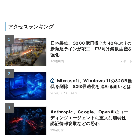
アクセスランキング
日本製鉄、3000億円投じた40年ぶりの
新熱延ラインが竣工 EV向け鋼板生産を
強化
20時間前
レポート
Microsoft、Windows 11の32GB推
奨を削除 8GB最適化を進める狙いとは
2026/08/07 09:10
Anthropic、Google、OpenAIのコー
ディングエージェントに重大な脆弱性
認証情報窃取などの恐れ
19時間前