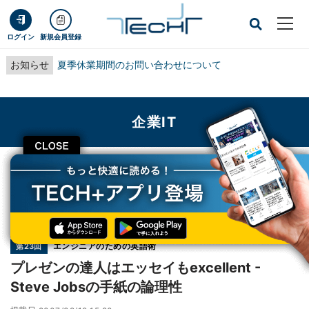
ログイン
新規会員登録
お知らせ
夏季休業期間のお問い合わせについて
企業IT
CLOSE
TECH+
企業IT
プレゼンの達人はエッセイもexcellent - Steve Jobsの手紙の論理性
連載
エンジニアのための英語術
第23回
プレゼンの達人はエッセイもexcellent -
Steve Jobsの手紙の論理性