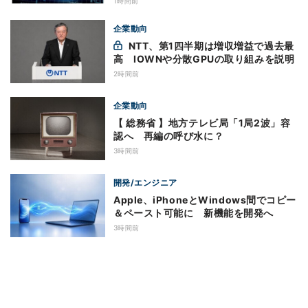
1時間前
企業動向
NTT、第1四半期は増収増益で過去最
高 IOWNや分散GPUの取り組みを説明
2時間前
企業動向
【 総務省 】地方テレビ局「1局2波」容
認へ 再編の呼び水に？
3時間前
開発/エンジニア
Apple、iPhoneとWindows間でコピー
＆ペースト可能に 新機能を開発へ
3時間前