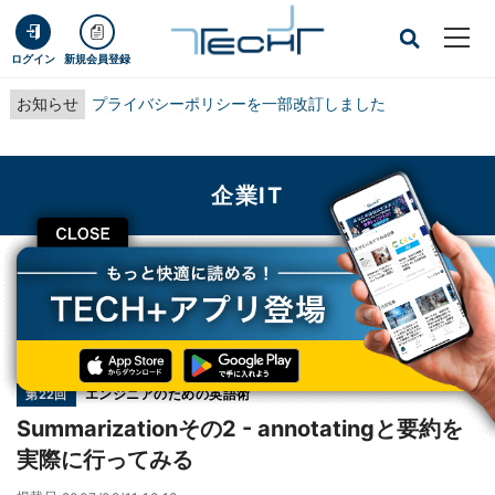
ログイン
新規会員登録
お知らせ
プライバシーポリシーを一部改訂しました
企業IT
CLOSE
TECH+
企業IT
Summarizationその2 - annotatingと要約を実際に行ってみる
連載
エンジニアのための英語術
第22回
Summarizationその2 - annotatingと要約を
実際に行ってみる