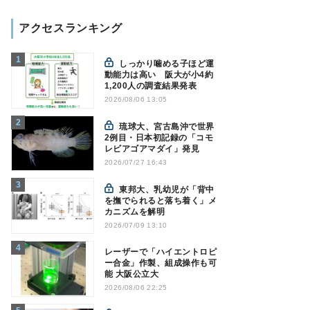
アクセスランキング
しっかり噛める子ほど運
動能力は高い 阪大が小4約
1,200人の調査結果発表
2026/08/06 13:05
琉球大、宮古島沖で世界
2例目・日本初記録の「コモ
レビアゴアマダイ」発見
2026/07/27 16:43
東邦大、乳幼児が「背中
を撫でられると落ち着く」メ
カニズムを解明
2026/07/09 13:10
レーザーで「ハイエントロピ
ー合金」作製、組成操作も可
能 大阪公立大
2026/08/06 22:25