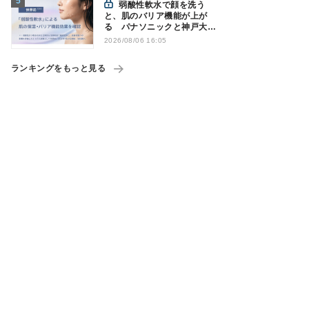
弱酸性軟水で顔を洗う
と、肌のバリア機能が上が
る パナソニックと神戸大が
確認
2026/08/06 16:05
ランキングをもっと見る