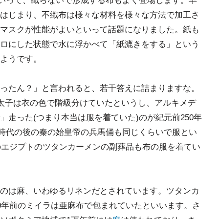
といって、織らないで形成する布もよく登場します。羊
はじまり、不織布は様々な材料を様々な方法で加工さ
マスクが性能がよいといって話題になりました。紙も
ロにした状態で水に浮かべて「紙漉きをする」という
ようです。
ったん？」と言われると、若干答えに詰まりますな。
徳太子は衣の色で階級分けていたというし、アルキメデ
走った(つまり本当は服を着ていた)のが紀元前250年
国時代の後の秦の始皇帝の兵馬俑も同じくらいで服とい
前のエジプトのツタンカーメンの副葬品も布の服を着てい
のは麻、いわゆるリネンだとされています。ツタンカ
00年前のミイラは亜麻布で包まれていたといいます。さ