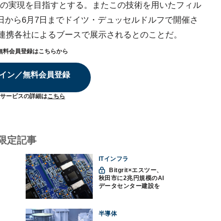
の実現を目指すとする。またこの技術を用いたフィル
日から6月7日までドイツ・デュッセルドルフで開催さ
にて、連携各社によるブースで展示されるとのことだ。
無料会員登録はこちらから
イン／無料会員登録
サービスの詳細は
こちら
限定記事
ITインフラ
Bitgrit×エスツー、
秋田市に2兆円規模のAI
データセンター建設を
計画か
半導体