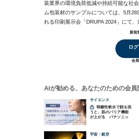
装業界の環境負荷低減や持続可能な社会
ム包装材のサンプルについては、5月28
れる印刷展示会「DRUPA 2024」
新規
ログ
会員
AIが勧める、あなたのための会員
サイエンス
弱酸性軟水で顔を洗
うと、肌のバリア機能
が上がる パナソニッ
クと神戸大が確認
宇宙・航空