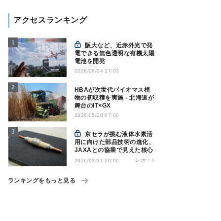
アクセスランキング
阪大など、近赤外光で発
電できる無色透明な有機太陽
電池を開発
2026/08/04 17:03
HBAが次世代バイオマス植
物の初収穫を実施 - 北海道が
舞台のIT×GX
2026/05/28 07:00
京セラが挑む液体水素活
用に向けた部品技術の進化、
JAXAとの協業で見えた核心
レポート
2026/03/31 20:00
ランキングをもっと見る