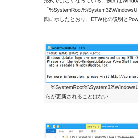
形式ではなくなっている。例えばWindow
「%SystemRoot%\System32\Wi
図に示したとおり、ETW化の説明とPow
「%SystemRoot%\System32\Windo
らが更新されることはない