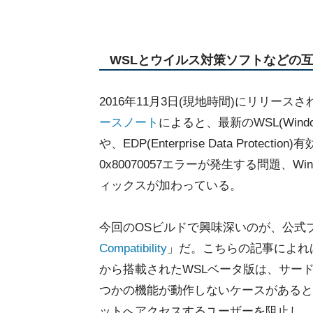
WSLとウイルス対策ソフトなどの
2016年11月3日(現地時間)にリリースされたWin
ースノート
によると、最新のWSL(Windows
や、EDP(Enterprise Data Protectio
0x80070057エラーが発生する問題、W
ィックスが加わっている。
今回のOSビルドで興味深いのが、公式
Compatibility
」だ。こちらの記事によれば、Wind
から搭載されたWSLベータ版は、サー
つかの機能が動作しないケースがあるという。M
ットへアクセスするユーザーを阻止し、