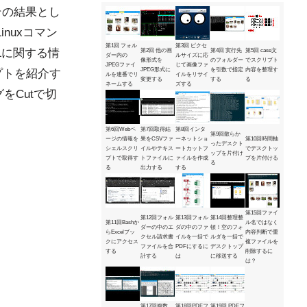
L)。その結果とし
inuxコマン
第1回 フォル
第3回 ピクセ
Lに関する情
第2回 他の画
第4回 実行先
第5回 case文
ダー内の
ルサイズに応
像形式を
のフォルダー
でスクリプト
JPEGファイ
じて画像ファ
JPEG形式に
を引数で指定
内容を整理す
プトを紹介す
ルを連番でリ
イルをリサイ
変更する
する
る
ネームする
ズする
グをCutで切
第6回Webペ
第7回取得結
第8回インタ
第9回散らか
ージの情報を
果をCSVファ
ーネットショ
第10回時間軸
ったデスクト
シェルスクリ
イルやテキス
ートカットフ
でデスクトッ
ップを片付け
プトで取得す
トファイルに
ァイルを作成
プを片付ける
る
る
出力する
する
第15回ファイ
第12回フォル
第13回フォル
第14回整理整
第11回Bashか
ル名ではなく
ダーの中のエ
ダの中のファ
頓！空のフォ
らExcelブッ
内容判断で重
クセル請求書
イルを一括で
ルダを一括で
クにアクセス
複ファイルを
ファイルを合
PDFにするに
デスクトップ
する
削除するに
計する
は
に移送する
は？
第17回複数
第18回PDFフ
第19回 PDFフ