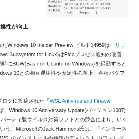
第16回文章を
PDFファイル
ァイルから一
ァイルを画像
Markdown記
から一括テキ
括で大量の画
ファイル化す
法で整える
スト抽出
像を抽出
る
互換性が向上
dows 10 Insider Preview ビルド14959は、
リリ
 Subsystem for Linux)はPicoプロセス通知の改善
n)有効時にBUW(Bash on Ubuntu on Windows)を起動すると
indows 10との相互運用性や安定性の向上、各種バグフ
ブログに投稿された「
WSL Antivirus and Firewall
ows 10 Anniversary Update(バージョン1607)
ドパーティ製ウイルス対策ソフトとの競合により、いく
icrosoftのJack Hammons氏は、「インターネ
WSLのインストールや特定のディレクトリ(フォルダ