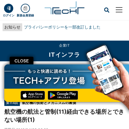
ログイン
新規会員登録
お知らせ
プライバシーポリシーを一部改訂しました
企業IT
ITインフラ
CLOSE
TECH+
企業IT
ITインフラ
航空機の航法と管制(11)経由できる場所とできない場所(1)
連載
航空機の技術とメカニズムの裏側
第114回
航空機の航法と管制(11)経由できる場所とでき
ない場所(1)