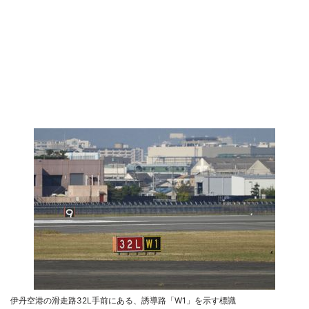
伊丹空港の滑走路32L手前にある、誘導路「W1」を示す標識