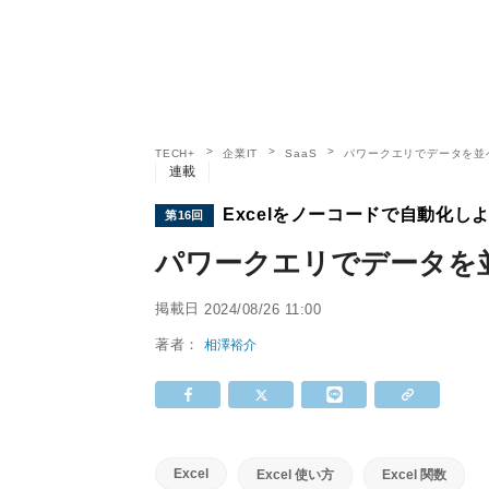
TECH+
企業IT
SaaS
パワークエリでデータを並
連載
Excelをノーコードで自動化し
第16回
パワークエリでデータを
掲載日
2024/08/26 11:00
著者：
相澤裕介
Excel
Excel 使い方
Excel 関数