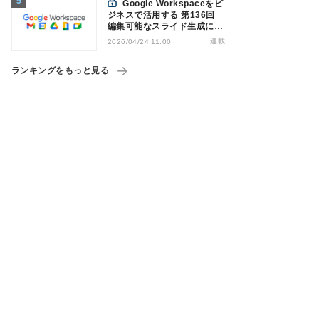
Google Workspaceをビ
ジネスで活用する 第136回
編集可能なスライド生成に変
化、「Googleスライド」の
連載
2026/04/24 11:00
スライド生成機能を応用
ランキングをもっと見る