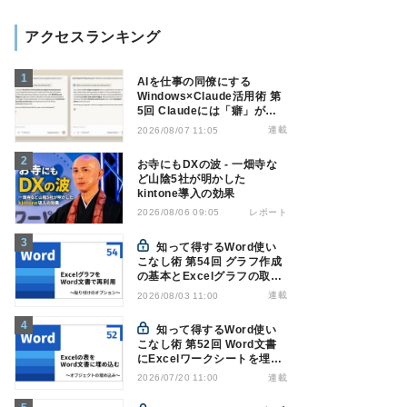
アクセスランキング
AIを仕事の同僚にする
Windows×Claude活用術 第
5回 Claudeには「癖」があ
る――戸惑いやすい7つの仕
連載
2026/08/07 11:05
様
お寺にもDXの波 - 一畑寺な
ど山陰5社が明かした
kintone導入の効果
レポート
2026/08/06 09:05
知って得するWord使い
こなし術 第54回 グラフ作成
の基本とExcelグラフの取り
込み方法
連載
2026/08/03 11:00
知って得するWord使い
こなし術 第52回 Word文書
にExcelワークシートを埋め
込んで表を作る
連載
2026/07/20 11:00