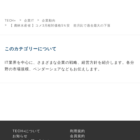
TECH+
企業IT
企業動向
【 農林水産省 】コメ3月相対価格5％安 前月比で過去最大の下落
このカテゴリーについて
IT業界を中心に、さまざまな企業の戦略、経営方針を紹介します。各分
野の市場規模、ベンダーシェアなどもお伝えします。
TECH+について
利用規約
お知らせ
会員規約