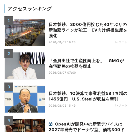
アクセスランキング
日本製鉄、3000億円投じた40年ぶりの
新熱延ラインが竣工 EV向け鋼板生産を
強化
レポート
2026/08/07 16:23
「全員出社で生産性向上を」 GMOが
在宅勤務の推奨を廃止
2026/08/07 07:00
日本製鉄、1Q決算で事業利益58.1％増の
1455億円 U.S. Steelが収益を牽引
レポート
2026/08/05 15:49
OpenAIが開発中の新型デバイスは
2027年発売でドーナツ型、価格300ド