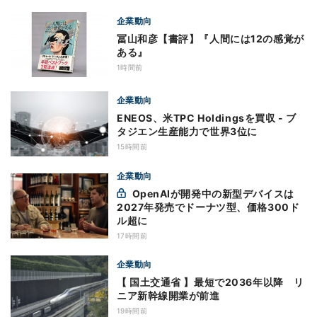
企業動向
冨山和彦【書評】『人間には12の感覚が
ある』
1時間前
企業動向
ENEOS、米TPC Holdingsを買収 - ブ
タジエン生産能力で世界3位に
15時間前
企業動向
OpenAIが開発中の新型デバイスは
2027年発売でドーナツ型、価格300ド
ル超に
17時間前
企業動向
【 国土交通省 】最短で2036年以降 リ
ニア新幹線開業が前進
19時間前