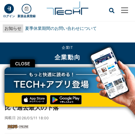
ログイン
新規会員登録
お知らせ
夏季休業期間のお問い合わせについて
企業IT
企業動向
CLOSE
TECH+
企業IT
企業動向
【 農林水産省 】コメ3月相対価格5％安 前月比で過去最大の下落
【 農林水産省 】コメ3月相対価格5％安 前月
比で過去最大の下落
掲載日
2026/05/11 18:00