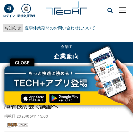
ログイン
新規会員登録
お知らせ
夏季休業期間のお問い合わせについて
企業IT
企業動向
CLOSE
TECH+
企業IT
企業動向
【 厚生労働省 】「OTC類似薬」の新制度 有識者検討会で議論へ
【 厚生労働省 】「OTC類似薬」の新制度 有
識者検討会で議論へ
掲載日
2026/05/11 15:00