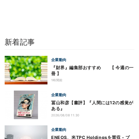
新着記事
企業動向
『財界』編集部おすすめ 【 今週の一
冊 】
1時間前
企業動向
冨山和彦【書評】『人間には12の感覚が
ある』
2026/08/08 11:30
企業動向
ENEOS、米TPC Holdingsを買収 - ブ