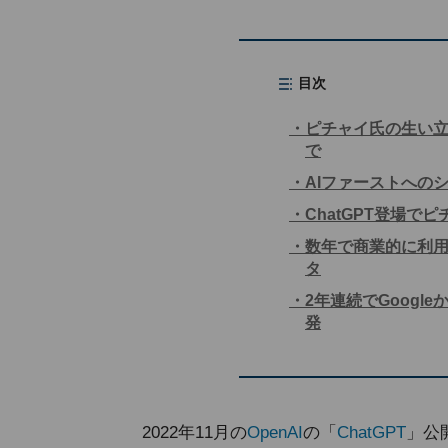
目次
ピチャイ氏の生い立
で
AIファーストへのシ
ChatGPT登場で
数年で商業的に利
タ
2年連続でGoog
発
2022年11月の
OpenAI
の「
ChatGPT
」公