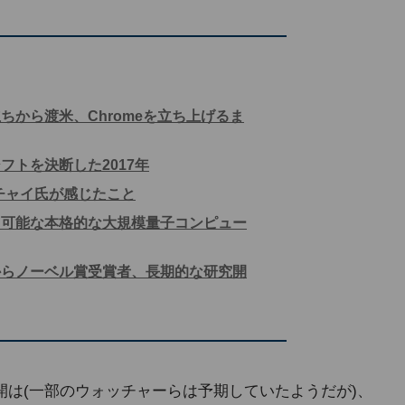
ちから渡米、Chromeを立ち上げるま
フトを決断した2017年
ピチャイ氏が感じたこと
用可能な本格的な大規模量子コンピュー
leからノーベル賞受賞者、長期的な研究開
開は(一部のウォッチャーらは予期していたようだが)、