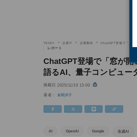
TECH+
企業IT
企業動向
ChatGPT登場で「窓が
レポート
ChatGPT登場で「窓が開い
語るAI、量子コンピュー
掲載日
2025/11/10 13:00
著者：
末岡洋子
AI
OpenAI
Google
生成AI