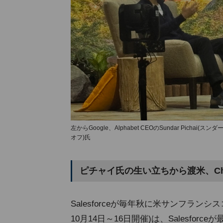
左からGoogle、Alphabet CEOのSundar Pichai(ス
オフ)氏
ピチャイ氏の生い立ちから渡米、Ch
Salesforceが毎年秋に米サンフランシス
10月14日～16日開催)は、Salesf