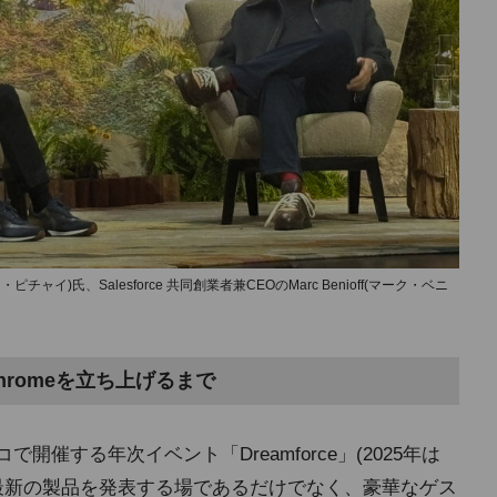
ンダー・ピチャイ)氏、Salesforce 共同創業者兼CEOのMarc Benioff(マーク・ベニ
romeを立ち上げるまで
コで開催する年次イベント「Dreamforce」(2025年は
orceが最新の製品を発表する場であるだけでなく、豪華なゲス