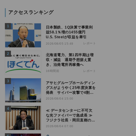
アクセスランキング
日本製鉄、1Q決算で事業利
益58.1％増の1455億円
U.S. Steelが収益を牽引
レポート
2026/08/05 15:49
北海道電力、第1四半期は増
収・減益 通期予想据え置
き、泊発電所再稼働へ
16時間前
レポート
アサヒグループホールディン
グスがようやく25年度決算を
発表 サイバー攻撃で4割減
益
2026/08/04 15:00
≪ データセンターに不可欠
な光ファイバーで急成長 ≫
フジクラ社長・岡田直樹の技
術論「見えない技術優位性、
2026/08/04 07:00
見えない差別化でトップの座
を！」