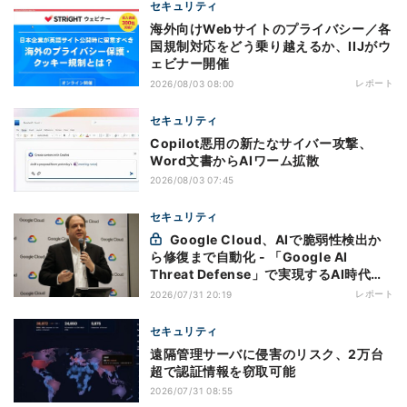
セキュリティ
海外向けWebサイトのプライバシー／各
国規制対応をどう乗り越えるか、IIJがウ
ェビナー開催
レポート
2026/08/03 08:00
セキュリティ
Copilot悪用の新たなサイバー攻撃、
Word文書からAIワーム拡散
2026/08/03 07:45
セキュリティ
Google Cloud、AIで脆弱性検出か
ら修復まで自動化 - 「Google AI
Threat Defense」で実現するAI時代の
防御戦略
レポート
2026/07/31 20:19
セキュリティ
遠隔管理サーバに侵害のリスク、2万台
超で認証情報を窃取可能
2026/07/31 08:55