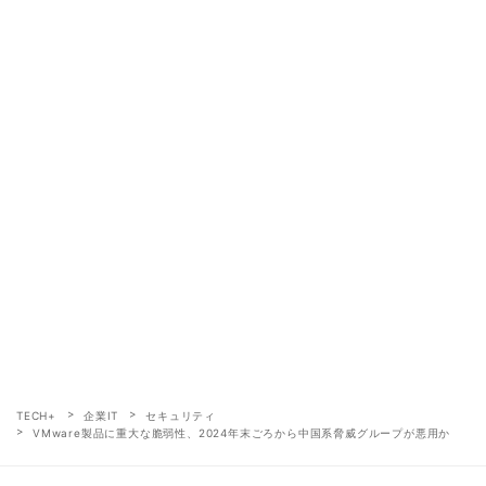
TECH+
企業IT
セキュリティ
VMware製品に重大な脆弱性、2024年末ごろから中国系脅威グループが悪用か