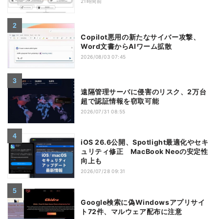
21時間前
Copilot悪用の新たなサイバー攻撃、
Word文書からAIワーム拡散
2026/08/03 07:45
遠隔管理サーバに侵害のリスク、2万台
超で認証情報を窃取可能
2026/07/31 08:55
iOS 26.6公開、Spotlight最適化やセキ
ュリティ修正 MacBook Neoの安定性
向上も
2026/07/28 09:31
Google検索に偽Windowsアプリサイ
ト72件、マルウェア配布に注意