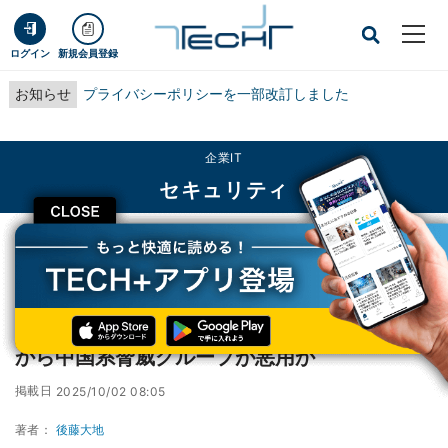
ログイン
新規会員登録
お知らせ
プライバシーポリシーを一部改訂しました
企業IT
セキュリティ
CLOSE
TECH+
企業IT
セキュリティ
VMware製品に重大な脆弱性、2024年末ごろから中国系脅威グループが悪用か
VMware製品に重大な脆弱性、2024年末ごろ
から中国系脅威グループが悪用か
掲載日
2025/10/02 08:05
著者：
後藤大地