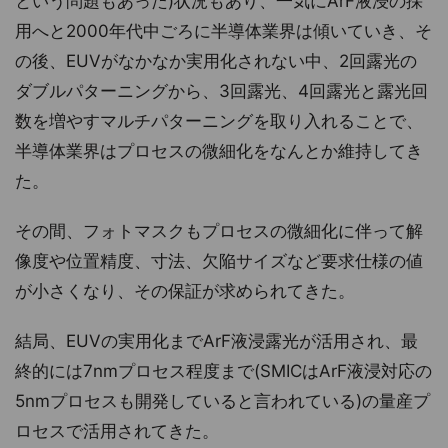
という問題もあった)状況もあり、一気にArF液浸の採
用へと2000年代中ごろに半導体業界は傾いていき、そ
の後、EUVがなかなか実用化されない中、2回露光の
ダブルパターニングから、3回露光、4回露光と露光回
数を増やすマルチパターニングを取り入れることで、
半導体業界はプロセスの微細化をなんとか維持してき
た。
その間、フォトマスクもプロセスの微細化に伴って解
像度や位置精度、寸法、欠陥サイズなど要求仕様の値
が小さくなり、その保証が求められてきた。
結局、EUVの実用化までArF液浸露光が活用され、最
終的には7nmプロセス程度まで(SMICはArF液浸対応の
5nmプロセスも開発していると言われている)の量産プ
ロセスで活用されてきた。