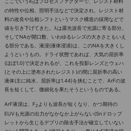
ここでいうk
はプロセスファクターで、レジスト材料
1
の特性や位相、照明手法などで決定され、レジスト材
料の改良や位相シフトというマスク構造の採用などで
値を引き下げてきた。λは露光波長で光源に寄る部分。
そしてNAが開口数、いわゆるレンズの大きさともいえ
る部分である。液浸(液体浸漬)は、このNAを大きくし
ようというもの。ドライ状態であれば、大気の屈折率
(ほぼ1.0)で決定されるが、これを投影レンズとウェハ
(とその上に塗布されたレジスト)の間に屈折率の高い
液体(主に純水、屈折率は1.44)を挟むことで、ArFの波
長を短くして、微細化を果たそうというものである。
ArF液浸は、F
よりも波長が短くなり、かつ期待の
2
EUVも光源の出力がなかなか上がらない(Snドロップ
レットから生じるデブリの除去手法が確立していない