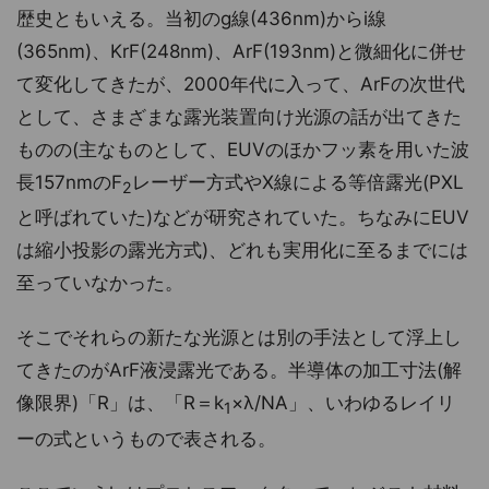
歴史ともいえる。当初のg線(436nm)からi線
(365nm)、KrF(248nm)、ArF(193nm)と微細化に併せ
て変化してきたが、2000年代に入って、ArFの次世代
として、さまざまな露光装置向け光源の話が出てきた
ものの(主なものとして、EUVのほかフッ素を用いた波
長157nmのF
レーザー方式やX線による等倍露光(PXL
2
と呼ばれていた)などが研究されていた。ちなみにEUV
は縮小投影の露光方式)、どれも実用化に至るまでには
至っていなかった。
そこでそれらの新たな光源とは別の手法として浮上し
てきたのがArF液浸露光である。半導体の加工寸法(解
像限界)「R」は、「R＝k
×λ/NA」、いわゆるレイリ
1
ーの式というもので表される。