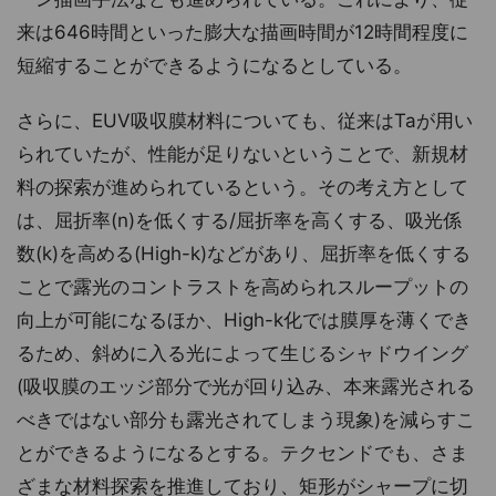
来は646時間といった膨大な描画時間が12時間程度に
短縮することができるようになるとしている。
さらに、EUV吸収膜材料についても、従来はTaが用い
られていたが、性能が足りないということで、新規材
料の探索が進められているという。その考え方として
は、屈折率(n)を低くする/屈折率を高くする、吸光係
数(k)を高める(High-k)などがあり、屈折率を低くする
ことで露光のコントラストを高められスループットの
向上が可能になるほか、High-k化では膜厚を薄くでき
るため、斜めに入る光によって生じるシャドウイング
(吸収膜のエッジ部分で光が回り込み、本来露光される
べきではない部分も露光されてしまう現象)を減らすこ
とができるようになるとする。テクセンドでも、さま
ざまな材料探索を推進しており、矩形がシャープに切