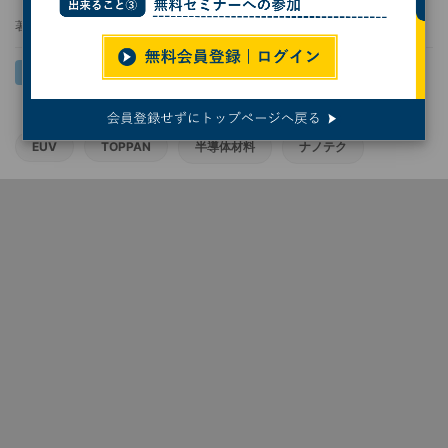
著者：
小林行雄
EUV
TOPPAN
半導体材料
ナノテク