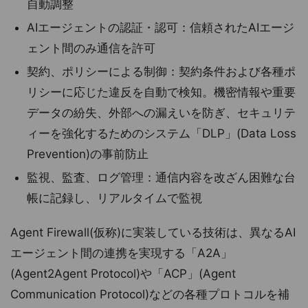
自動調整
AIエージェントの認証・認可：信頼されたAIエージ
ェント間のみ通信を許可
契約、ポリシーによる制御：契約条件および各種ポ
リシーに応じた違反を自動で検知。機密情報や重要
データの紛失、外部への漏えいを防ぎ、セキュリテ
ィーを強化するためのシステム「DLP」(Data Loss
Prevention)の事前防止
監視、監査、ログ管理：通信内容を改ざん困難な台
帳に記録し、リアルタイムで監視
Agent Firewall(仮称)に実装している技術は、異なるAI
エージェント間の連携を実現する「A2A」
(Agent2Agent Protocol)や「ACP」(Agent
Communication Protocol)などの各種プロトコルを補