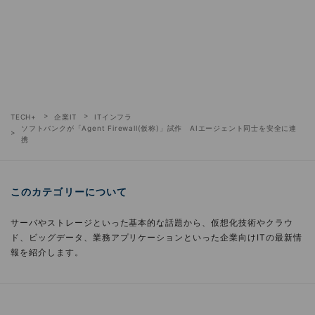
TECH+
企業IT
ITインフラ
ソフトバンクが「Agent Firewall(仮称)」試作 AIエージェント同士を安全に連
携
このカテゴリーについて
サーバやストレージといった基本的な話題から、仮想化技術やクラウ
ド、ビッグデータ、業務アプリケーションといった企業向けITの最新情
報を紹介します。