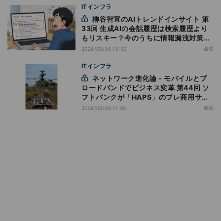
ITインフラ
柳谷智宣のAIトレンドインサイト 第
33回 生成AIの会話履歴は検索履歴より
もリスキー？今のうちに情報漏洩対策を
万全にしておこう
連載
2026/08/06 15:50
ITインフラ
ネットワーク進化論 - モバイルとブ
ロードバンドでビジネス変革 第44回 ソ
フトバンクが「HAPS」のプレ商用サー
ビス開始を表明、本格的な商用展開のめ
連載
2026/08/06 11:00
どは