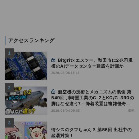
アクセスランキング
Bitgrit×エスツー、秋田市に2兆円規
模のAIデータセンター建設を計画か
2026/08/06 16:41
航空機の技術とメカニズムの裏側 第
549回 川崎重工業のC-2とKC/C-390の
脚はなぜ違う? - 降着装置は複雑怪奇
(5)|軍用輸送機(10)
連載
2026/08/04 09:05
情シスのタマちゃん３ 第55回 出社中の
猛暑対策！