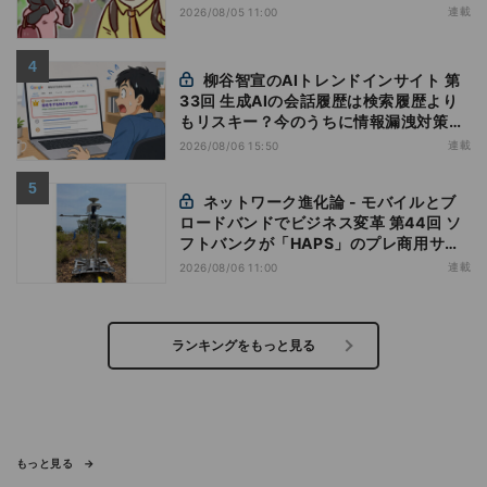
連載
2026/08/05 11:00
柳谷智宣のAIトレンドインサイト 第
33回 生成AIの会話履歴は検索履歴より
もリスキー？今のうちに情報漏洩対策を
万全にしておこう
連載
2026/08/06 15:50
ネットワーク進化論 - モバイルとブ
ロードバンドでビジネス変革 第44回 ソ
フトバンクが「HAPS」のプレ商用サー
ビス開始を表明、本格的な商用展開のめ
連載
2026/08/06 11:00
どは
ランキングをもっと見る
もっと見る