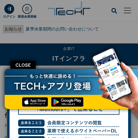
ログイン
新規会員登録
お知らせ
夏季休業期間のお問い合わせについて
企業IT
ITインフラ
CLOSE
TECH+
企業IT
ITインフラ
ソフトバンクが「Agent Firewall(仮称)」試作 AIエージェント同士を安全に連
携
ソフトバンクが「Agent Firewall(仮称)」試
作 AIエージェント同士を安全に連携
掲載日
2025/07/24 13:05