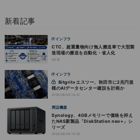
新着記事
ITインフラ
CTC、超重量物向け無人搬送車で大型製
造現場の搬送を自動化・省人化
9分前
ITインフラ
Bitgrit×エスツー、秋田市に2兆円規
模のAIデータセンター建設を計画か
2026/08/06 16:41
周辺機器
Synology、4GBメモリーで価格を抑え
たNAS新製品「DiskStation neo+」シ
リーズ
2026/08/06 16:35