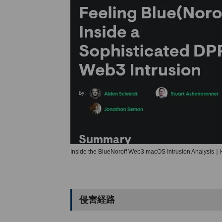
Inside the BlueNoroff Web3 macOS Intrusion Analysis｜
侵害経路