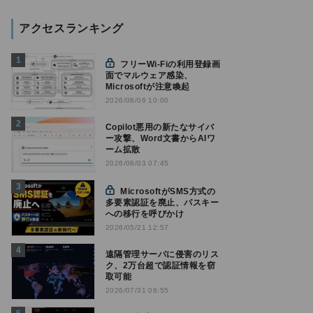
アクセスランキング
フリーWi-Fiの利用登録画
面でマルウェア感染、
Microsoftが注意喚起
2026/08/06 10:00
Copilot悪用の新たなサイバ
ー攻撃、Word文書からAIワ
ーム拡散
2026/08/03 07:45
MicrosoftがSMS方式の
多要素認証を廃止、パスキー
への移行を呼びかけ
2026/05/21 12:57
遠隔管理サーバに侵害のリス
ク、2万台超で認証情報を窃
取可能
2026/07/31 08:55