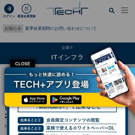
ログイン
新規会員登録
お知らせ
夏季休業期間のお問い合わせについて
企業IT
ITインフラ
CLOSE
TECH+
企業IT
ITインフラ
日立新社長・徳永氏が新経営計画 「Inspire 2027」発表、次なる目標は？
レポート
日立新社長・徳永氏が新経営計画 「Inspire
2027」発表、次なる目標は？
掲載日
2025/05/01 13:02