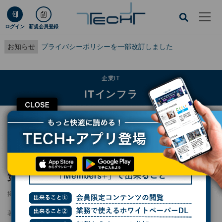
ログイン
新規会員登録
お知らせ
プライバシーポリシーを一部改訂しました
企業IT
ITインフラ
CLOSE
TECH+
企業IT
ITインフラ
さくらインターネット、「高火力」シリーズ第3弾「高火力VRT」提供開始
さくらインターネット、「高火力」シリーズ
第3弾「高火力VRT」提供開始
掲載日
2025/04/16 16:25
著者：
熊谷知泰