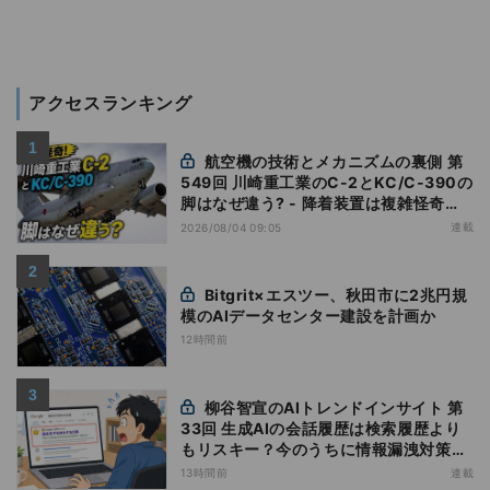
アクセスランキング
航空機の技術とメカニズムの裏側 第
549回 川崎重工業のC-2とKC/C-390の
脚はなぜ違う? - 降着装置は複雑怪奇
(5)|軍用輸送機(10)
連載
2026/08/04 09:05
Bitgrit×エスツー、秋田市に2兆円規
模のAIデータセンター建設を計画か
12時間前
柳谷智宣のAIトレンドインサイト 第
33回 生成AIの会話履歴は検索履歴より
もリスキー？今のうちに情報漏洩対策を
万全にしておこう
13時間前
連載