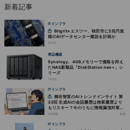
新着記事
ITインフラ
Bitgrit×エスツー、秋田市に2兆円規
模のAIデータセンター建設を計画か
8分前
周辺機器
Synology、4GBメモリーで価格を抑え
たNAS新製品「DiskStation neo+」シ
リーズ
14分前
ITインフラ
柳谷智宣のAIトレンドインサイト 第
33回 生成AIの会話履歴は検索履歴より
もリスキー？今のうちに情報漏洩対策を
万全にしておこう
1時間前
連載
ITインフラ