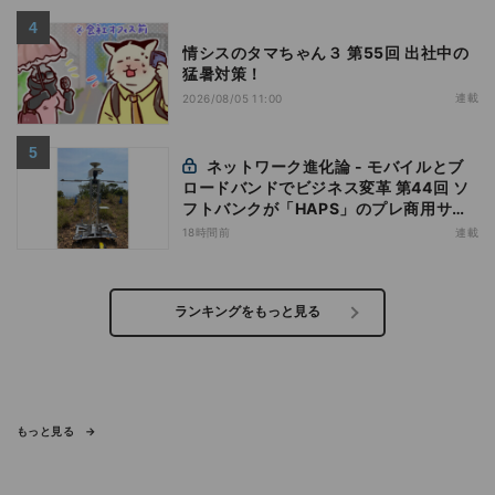
情シスのタマちゃん３ 第55回 出社中の
猛暑対策！
連載
2026/08/05 11:00
ネットワーク進化論 - モバイルとブ
ロードバンドでビジネス変革 第44回 ソ
フトバンクが「HAPS」のプレ商用サー
ビス開始を表明、本格的な商用展開のめ
18時間前
連載
どは
ランキングをもっと見る
もっと見る