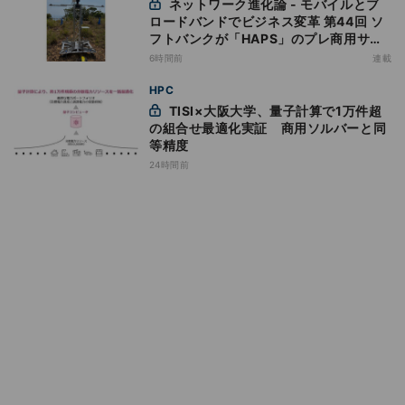
ネットワーク進化論 - モバイルとブ
ロードバンドでビジネス変革 第44回 ソ
フトバンクが「HAPS」のプレ商用サー
ビス開始を表明、本格的な商用展開のめ
6時間前
連載
どは
HPC
TISI×大阪大学、量子計算で1万件超
の組合せ最適化実証 商用ソルバーと同
等精度
24時間前