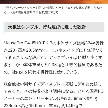
プライバシーシャッターを閉じた状態。ハードウェアで映像を遮断できるた
め、不意の映像送信リスクも未然に防げる
天板はシンプル。持ち運びに適した設計
MousePro C4-I5U01BK-Bの本体サイズは幅324×奥行
き223×高さ20.5mmで、ビジネスバッグにも無理なく
収まるスリムな設計だ。ディスプレイは14型と小さす
ぎず、かつ本体重量が約1.38kgと比較的軽量であるた
め、社内外を問わず携行性に優れている。
競合他社の同サイズディスプレイ搭載モデルと比較し
てみると、その特徴がより明確になる。とある国産PC
メーカーのエントリーモデルは幅325.8mm×奥行き
226mm×高さ19.9mm、重量は約1.49kgで、