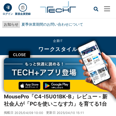
ログイン
新規会員登録
お知らせ
夏季休業期間のお問い合わせについて
企業IT
ワークスタイル
CLOSE
TECH+
企業IT
ワークスタイル
MousePro「C4-I5U01BK-B」レビュー - 新社会人が「PCを使いこなす力」を
育てる1台
レビュー
MousePro「C4-I5U01BK-B」レビュー - 新
社会人が「PCを使いこなす力」を育てる1台
掲載日
更新日
2025/04/09 10:00
2025/04/10 15:11