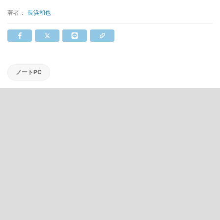
著者：
長浜和也
ノートPC