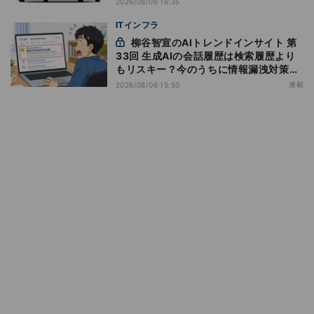
2026/08/06 16:35
ITインフラ
柳谷智宣のAIトレンドインサイト 第
33回 生成AIの会話履歴は検索履歴より
もリスキー？今のうちに情報漏洩対策を
万全にしておこう
連載
2026/08/06 15:50