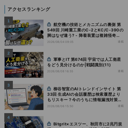
アクセスランキング
航空機の技術とメカニズムの裏側 第
549回 川崎重工業のC-2とKC/C-390の
脚はなぜ違う? - 降着装置は複雑怪奇
(5)|軍用輸送機(10)
連載
2026/08/04 09:05
軍事とIT 第674回 宇宙では人工衛星
をどう見分けるのか|戦闘識別(11)
連載
2026/08/08 16:55
柳谷智宣のAIトレンドインサイト 第
33回 生成AIの会話履歴は検索履歴より
もリスキー？今のうちに情報漏洩対策を
万全にしておこう
連載
2026/08/06 15:50
Bitgrit×エスツー、秋田市に2兆円規