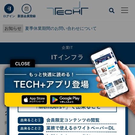
ログイン
新規会員登録
お知らせ
夏季休業期間のお問い合わせについて
企業IT
ITインフラ
CLOSE
TECH+
企業IT
ITインフラ
NEC、個別化がんワクチン製造におけるワークフローをセキュアに実現する技術
を開発
NEC、個別化がんワクチン製造におけるワー
クフローをセキュアに実現する技術を開発
掲載日
2025/04/01 17:58
著者：
森歩美