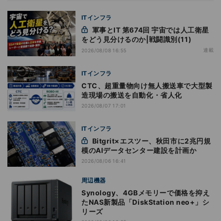
ITインフラ
軍事とIT 第674回 宇宙では人工衛星
をどう見分けるのか|戦闘識別(11)
連載
2026/08/08 16:55
ITインフラ
CTC、超重量物向け無人搬送車で大型製
造現場の搬送を自動化・省人化
2026/08/07 17:01
ITインフラ
Bitgrit×エスツー、秋田市に2兆円規
模のAIデータセンター建設を計画か
2026/08/06 16:41
周辺機器
Synology、4GBメモリーで価格を抑え
たNAS新製品「DiskStation neo+」シ
リーズ