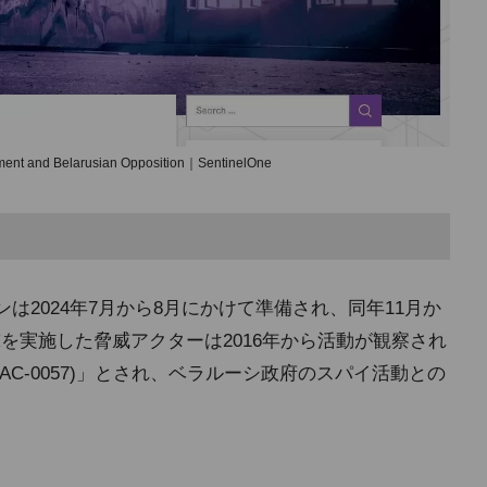
ent and Belarusian Opposition｜SentinelOne
ペーンは2024年7月から8月にかけて準備され、同年11月か
を実施した脅威アクターは2016年から活動が観察され
151、UAC-0057)」とされ、ベラルーシ政府のスパイ活動との