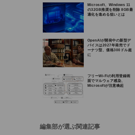
Microsoft、Windows 11
の32GB推奨を削除 8GB最
適化を進める狙いとは
OpenAIが開発中の新型デ
バイスは2027年発売でド
ーナツ型、価格300ドル超
に
フリーWi-Fiの利用登録画
面でマルウェア感染、
Microsoftが注意喚起
編集部が選ぶ関連記事