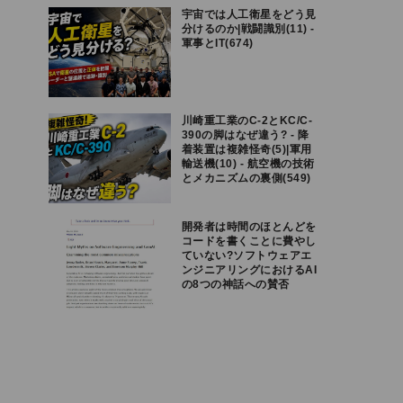
宇宙では人工衛星をどう見
分けるのか|戦闘識別(11) -
軍事とIT(674)
川崎重工業のC-2とKC/C-
390の脚はなぜ違う? - 降
着装置は複雑怪奇(5)|軍用
輸送機(10) - 航空機の技術
とメカニズムの裏側(549)
開発者は時間のほとんどを
コードを書くことに費やし
ていない?ソフトウェアエ
ンジニアリングにおけるAI
の8つの神話への賛否