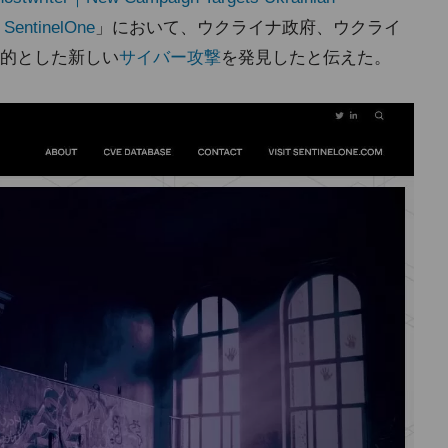
｜SentinelOne
」において、ウクライナ政府、ウクライ
的とした新しい
サイバー攻撃
を発見したと伝えた。