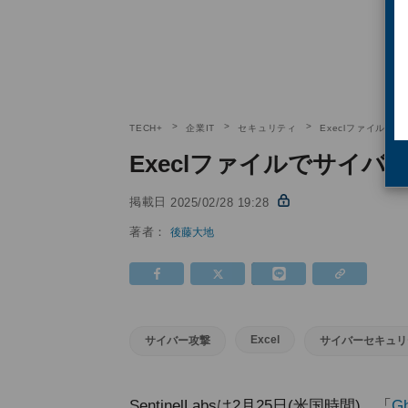
TECH+
企業IT
セキュリティ
Execlファイル
Execlファイルでサイ
掲載日
2025/02/28 19:28
著者：
後藤大地
Excel
サイバー攻撃
サイバーセキュリ
SentinelLabsは2月25日(米国時間)、「
Gh