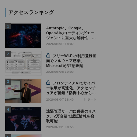
アクセスランキング
Anthropic、Google、
OpenAIのコーディングエー
ジェントに重大な脆弱性 認
証情報窃取などの恐れ
2026/08/07 18:02
フリーWi-Fiの利用登録画
面でマルウェア感染、
Microsoftが注意喚起
2026/08/06 10:00
フロンティアAIでサイバ
ー攻撃が高速化、アクセンチ
ュアが警鐘「防御中心からの
脱却を」
レポート
2026/08/07 18:40
遠隔管理サーバに侵害のリス
ク、2万台超で認証情報を窃
取可能
2026/07/31 08:55