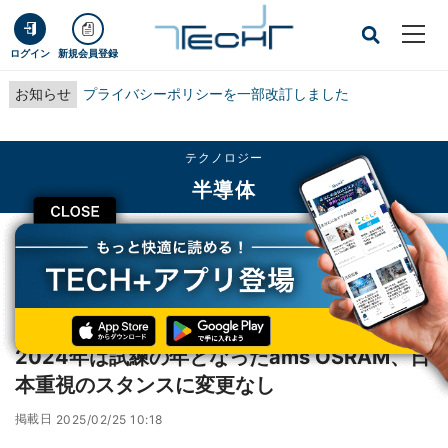
ログイン
新規会員登録
お知らせ
プライバシーポリシーを一部改訂しました
テクノロジー
半導体
CLOSE
TECH+
テクノロジー
半導体
2024年は試練の年となったams OSRAM、日本重視のスタンスに変更なし
レポート
2024年は試練の年となったams OSRAM、日
本重視のスタンスに変更なし
掲載日
2025/02/25 10:18