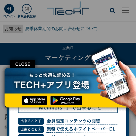
ログイン
新規会員登録
お知らせ
夏季休業期間のお問い合わせについて
企業IT
マーケティング
CLOSE
TECH+
企業IT
マーケティング
“父の孤独”から生まれた、50代以上の大人専用マッチングサービスの挑戦
レポート
“父の孤独”から生まれた、50代以上の大人専
用マッチングサービスの挑戦
掲載日
2024/12/26 09:57