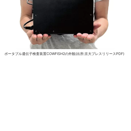
ポータブル遺伝子検査装置COWFISH2の外観(出所:京大プレスリリースPDF)