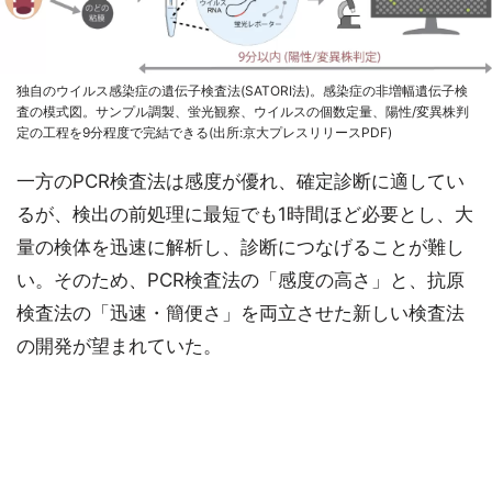
独自のウイルス感染症の遺伝子検査法(SATORI法)。感染症の非増幅遺伝子検
査の模式図。サンプル調製、蛍光観察、ウイルスの個数定量、陽性/変異株判
定の工程を9分程度で完結できる(出所:京大プレスリリースPDF)
一方のPCR検査法は感度が優れ、確定診断に適してい
るが、検出の前処理に最短でも1時間ほど必要とし、大
量の検体を迅速に解析し、診断につなげることが難し
い。そのため、PCR検査法の「感度の高さ」と、抗原
検査法の「迅速・簡便さ」を両立させた新しい検査法
の開発が望まれていた。