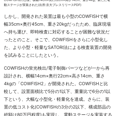
動ステージが実装された(出所:京大プレスリリースPDF)
しかし、開発された装置は最も小型のCOWFISHで横
幅35cm×奥行45cm、重さ20kgだったため、臨床現場
へ持ち運び、即時検査に対応することが困難な状況だ
ったとのこと。そこで、COWFISHをさらに小型化し
た、より小型・軽量なSATORI法による検査装置の開発
を試みることにしたという。
COWFISHの蛍光検出/電子制御パーツなどが一から再
設計され、横幅14cm×奥行22cm×高さ14cm、重さ
4kgの「COWFISH2」が開発された。COWFISHと比
較して、設置面積比で5分の1以下、重量比で6分の1以
下という、大幅な小型化・軽量化を達成。さらに、装
置の低コスト化(COWFISHの3分の2以下、構成部品の
総額は80万円程度)も実現し、電動ステージを実装する