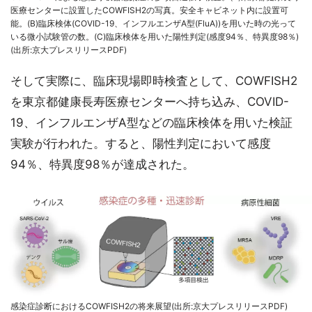
医療センターに設置したCOWFISH2の写真。安全キャビネット内に設置可
能。(B)臨床検体(COVID-19、インフルエンザA型(FluA))を用いた時の光って
いる微小試験管の数。(C)臨床検体を用いた陽性判定(感度94％、特異度98％)
(出所:京大プレスリリースPDF)
そして実際に、臨床現場即時検査として、COWFISH2
を東京都健康長寿医療センターへ持ち込み、COVID-
19、インフルエンザA型などの臨床検体を用いた検証
実験が行われた。すると、陽性判定において感度
94％、特異度98％が達成された。
感染症診断におけるCOWFISH2の将来展望(出所:京大プレスリリースPDF)