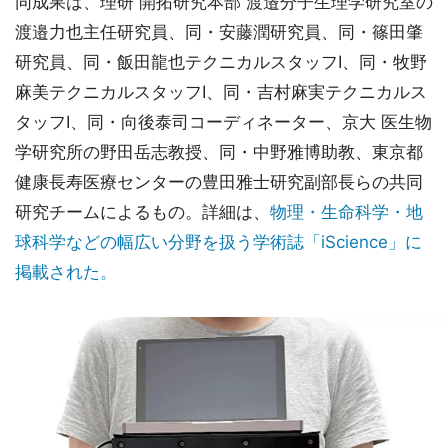
同成果は、理研 開拓研究本部 渡邉分子生理学研究室の
渡邉力也主任研究員、同・安藤潤研究員、同・篠田肇
研究員、同・飯田龍也テクニカルスタッフI、同・牧野
麻美テクニカルスタッフI、同・吉村麻実テクニカルス
タッフI、同・向後泰司コーディネーター、京大 医生物
学研究所の野田岳志教授、同・中野雅博助教、東京都
健康長寿医療センターの豊田雅士研究副部長らの共同
研究チームによるもの。詳細は、
物理・生命科学・地
球科学などの幅広い分野を扱う学術誌「iScience」に
掲載された。