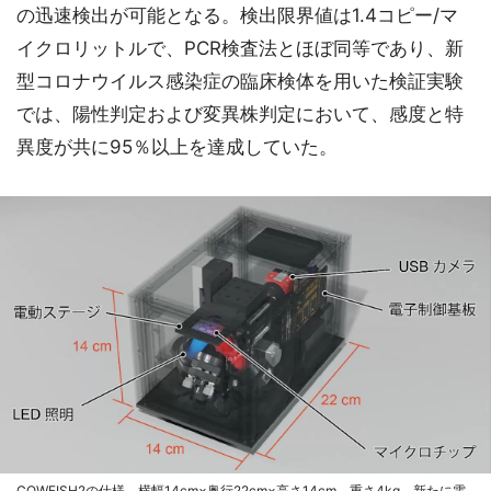
の迅速検出が可能となる。検出限界値は1.4コピー/マ
イクロリットルで、PCR検査法とほぼ同等であり、新
型コロナウイルス感染症の臨床検体を用いた検証実験
では、陽性判定および変異株判定において、感度と特
異度が共に95％以上を達成していた。
COWFISH2の仕様。横幅14cm×奥行22cm×高さ14cm、重さ4kg。新たに電