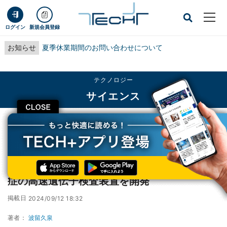
ログイン
新規会員登録
お知らせ
夏季休業期間のお問い合わせについて
テクノロジー
サイエンス
CLOSE
TECH+
テクノロジー
サイエンス
新型コロナも識別、理研などがウイルス感染症の高速遺伝子検査装置を開発
新型コロナも識別、理研などがウイルス感染
症の高速遺伝子検査装置を開発
掲載日
2024/09/12 18:32
著者：
波留久泉