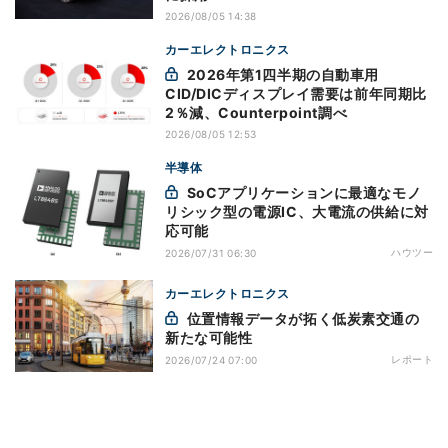
2026/08/05 14:38
カーエレクトロニクス
2026年第1四半期の自動車用
CID/DICディスプレイ需要は前年同期比
2％減、Counterpoint調べ
2026/08/05 12:53
半導体
SoCアプリケーションに最適なモノ
リシック型の電源IC、大電流の供給に対
応可能
ハウツー
2026/07/31 06:30
カーエレクトロニクス
位置情報データが拓く低炭素交通の
新たな可能性
レポート
2026/07/24 07:00