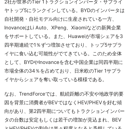
2社が世界のTier 1トラクションインバータ・サプライ
ヤトップ5にランクインしている。BYDのインバータは
自社開発・自社モデル向けに生産されている一方、
InovanceはLi Auto、XPeng、Xiaomiなどの新興企業
をサポートしている。また、Huaweiが市場シェアを3
四半期連続で1％ずつ増加させており、トップ5サプラ
イヤに食い込む可能性がでてきている。このため全体
として、BYDやInovanceを含む中国企業は同四半期に
市場全体の34％を占めており、日米欧のTier 1サプラ
イヤからシェアを奪い取っている模様である。
なお、TrendForceでは、航続距離の不安や地政学的要
因を背景に消費者がBEVではなくHEV/PHEVを好む傾
向があり、第2四半期についてもトラクションインバー
タの台数は安定もしくは若干の増加が見込まれ、BEV
とHEV/PHEVの割合は半々程度となると予想している