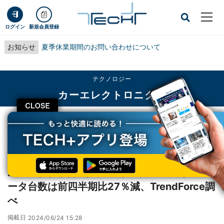
ログイン
新規会員登録
お知らせ
夏季休業期間のお問い合わせについて
テクノロジー
カーエレクトロニクス
CLOSE
TECH+
テクノロジー
カーエレクトロニクス
2024年第1四半期のxEVトラクションインバータ台数は前四半期比27％減、
TrendForce調べ
2024年第1四半期のxEVトラクションインバ
ータ台数は前四半期比27％減、TrendForce調
べ
掲載日
2024/06/24 15:28