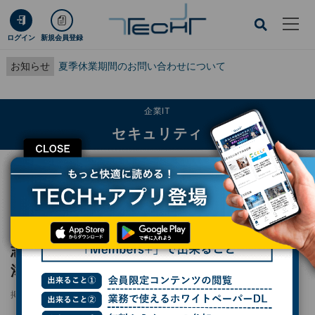
ログイン
新規会員登録
お知らせ
夏季休業期間のお問い合わせについて
企業IT
セキュリティ
CLOSE
TECH+
企業IT
セキュリティ
志布志市、事故対応の要諦は「被害者に寄り添う」こと [事故対応アワード受賞]
インタビュー
志布志市、事故対応の要諦は「被害者に寄り
添う」こと [事故対応アワード受賞]
掲載日
2024/06/17 15:00