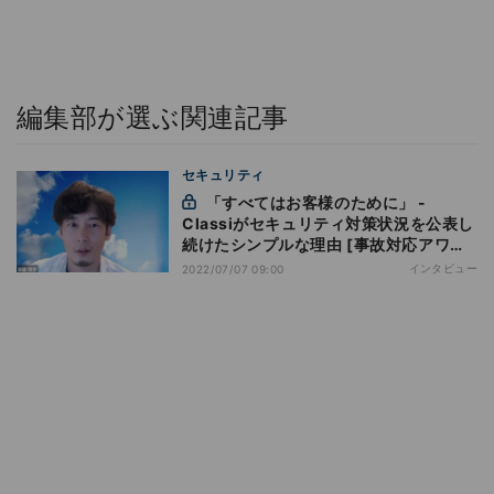
編集部が選ぶ関連記事
セキュリティ
「すべてはお客様のために」 -
Classiがセキュリティ対策状況を公表し
続けたシンプルな理由 [事故対応アワー
ド受賞]
インタビュー
2022/07/07 09:00