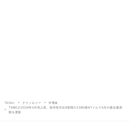
TECH+
テクノロジー
半導体
TSMCの2024年4月売上高、前年同月比6割増の2360億NTドルで4月の過去最高
額を更新