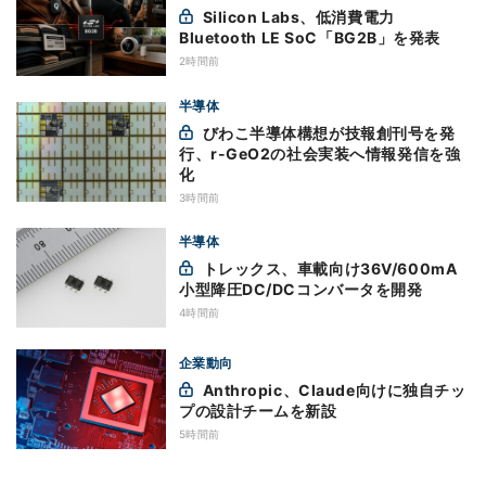
Silicon Labs、低消費電力
Bluetooth LE SoC「BG2B」を発表
2時間前
半導体
びわこ半導体構想が技報創刊号を発
行、r-GeO2の社会実装へ情報発信を強
化
3時間前
半導体
トレックス、車載向け36V/600mA
小型降圧DC/DCコンバータを開発
4時間前
企業動向
Anthropic、Claude向けに独自チッ
プの設計チームを新設
5時間前