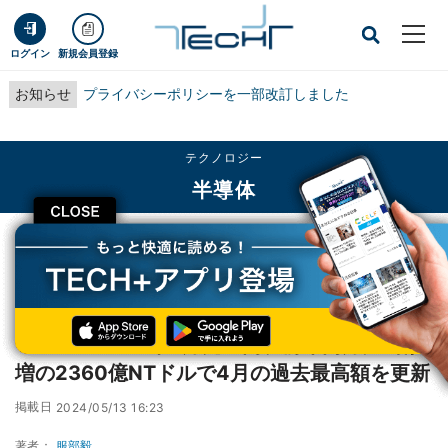
ログイン
新規会員登録
お知らせ
プライバシーポリシーを一部改訂しました
テクノロジー
半導体
CLOSE
TECH+
テクノロジー
半導体
TSMCの2024年4月売上高、前年同月比6割増の2360億NTドルで4月の過去最高
額を更新
TSMCの2024年4月売上高、前年同月比6割
増の2360億NTドルで4月の過去最高額を更新
掲載日
2024/05/13 16:23
著者：
服部毅