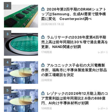
2026年第2四半期のDRAMシェアト
ップはSamsung、生成AI需要で競争構
図に変化 Counterpoint調べ
2026/08/05 18:32
ラムリサーチの2026年度第4四半期
売上高は前年同期比30％増で過去最高を
更新、NAND関連が好調
17時間前
レポート
アルコニックス子会社の大川電機製
作所、福島市に半導体製造装置向け部品
の新工場建設を決定
22時間前
レゾナックの2026年12月期上期のコ
ア営業利益は前年同期比2.6倍の888億
円、AI向け半導体材料が好調
10時間前
レポート