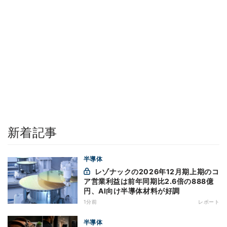
新着記事
半導体
レゾナックの2026年12月期上期のコ
ア営業利益は前年同期比2.6倍の888億
円、AI向け半導体材料が好調
1分前
レポート
半導体