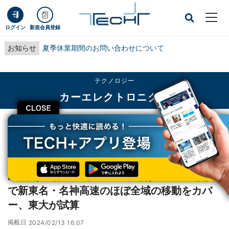
ログイン
新規会員登録
お知らせ
夏季休業期間のお問い合わせについて
テクノロジー
カーエレクトロニクス
CLOSE
TECH+
テクノロジー
カーエレクトロニクス
EV向け走行中ワイヤレス給電は50kmの敷設で新東名・名神高速のほぼ全域の移
動をカバー、東大が試算
EV向け走行中ワイヤレス給電は50kmの敷設
で新東名・名神高速のほぼ全域の移動をカバ
ー、東大が試算
掲載日
2024/02/13 16:07