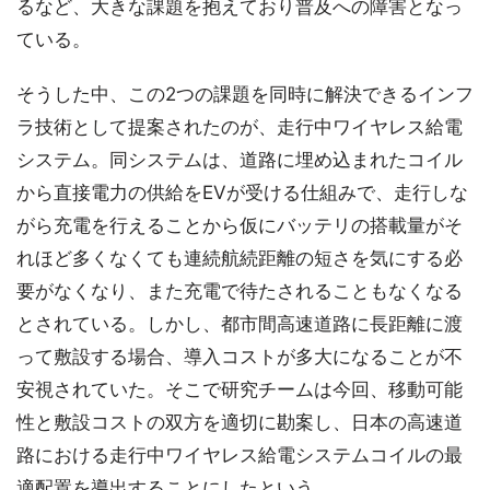
るなど、大きな課題を抱えており普及への障害となっ
ている。
そうした中、この2つの課題を同時に解決できるインフ
ラ技術として提案されたのが、走行中ワイヤレス給電
システム。同システムは、道路に埋め込まれたコイル
から直接電力の供給をEVが受ける仕組みで、走行しな
がら充電を行えることから仮にバッテリの搭載量がそ
れほど多くなくても連続航続距離の短さを気にする必
要がなくなり、また充電で待たされることもなくなる
とされている。しかし、都市間高速道路に長距離に渡
って敷設する場合、導入コストが多大になることが不
安視されていた。そこで研究チームは今回、移動可能
性と敷設コストの双方を適切に勘案し、日本の高速道
路における走行中ワイヤレス給電システムコイルの最
適配置を導出することにしたという。