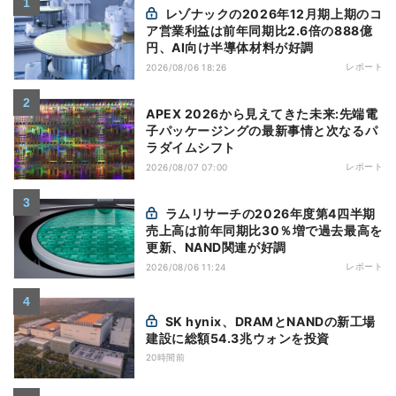
レゾナックの2026年12月期上期のコ
ア営業利益は前年同期比2.6倍の888億
円、AI向け半導体材料が好調
レポート
2026/08/06 18:26
APEX 2026から見えてきた未来:先端電
子パッケージングの最新事情と次なるパ
ラダイムシフト
レポート
2026/08/07 07:00
ラムリサーチの2026年度第4四半期
売上高は前年同期比30％増で過去最高を
更新、NAND関連が好調
レポート
2026/08/06 11:24
SK hynix、DRAMとNANDの新工場
建設に総額54.3兆ウォンを投資
20時間前