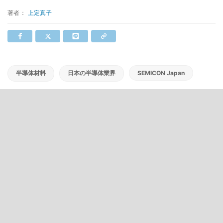
著者：
上定真子
半導体材料
日本の半導体業界
SEMICON Japan