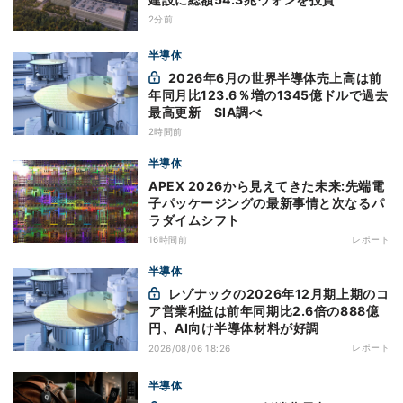
2分前
半導体
2026年6月の世界半導体売上高は前
年同月比123.6％増の1345億ドルで過去
最高更新 SIA調べ
2時間前
半導体
APEX 2026から見えてきた未来:先端電
子パッケージングの最新事情と次なるパ
ラダイムシフト
16時間前
レポート
半導体
レゾナックの2026年12月期上期のコ
ア営業利益は前年同期比2.6倍の888億
円、AI向け半導体材料が好調
レポート
2026/08/06 18:26
半導体