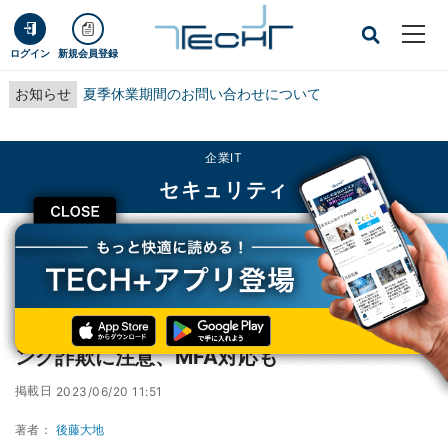
ログイン
新規会員登録
お知らせ
夏季休業期間のお問い合わせについて
企業IT
セキュリティ
CLOSE
TECH+
企業IT
セキュリティ
QRコードで検出回避するユニークなフィッシング詐欺に注意、MFA対応も
QRコードで検出回避するユニークなフィッシ
ング詐欺に注意、MFA対応も
掲載日
2023/06/20 11:51
著者：
後藤大地