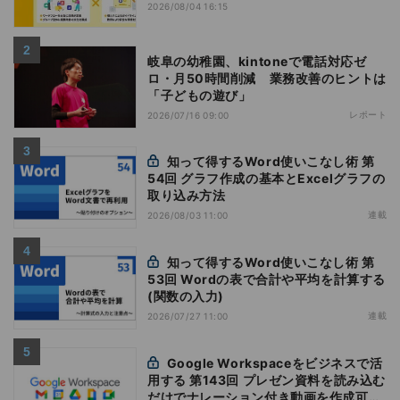
2026/08/04 16:15
岐阜の幼稚園、kintoneで電話対応ゼ
ロ・月50時間削減 業務改善のヒントは
「子どもの遊び」
レポート
2026/07/16 09:00
知って得するWord使いこなし術 第
54回 グラフ作成の基本とExcelグラフの
取り込み方法
連載
2026/08/03 11:00
知って得するWord使いこなし術 第
53回 Wordの表で合計や平均を計算する
(関数の入力)
連載
2026/07/27 11:00
Google Workspaceをビジネスで活
用する 第143回 プレゼン資料を読み込む
だけでナレーション付き動画を作成可能