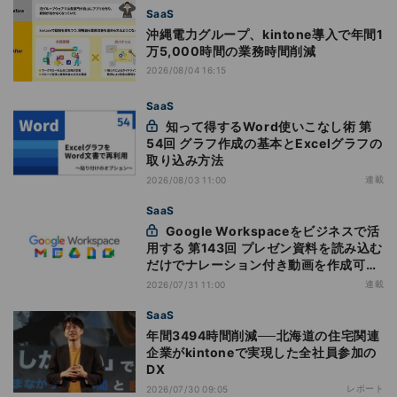
SaaS
沖縄電力グループ、kintone導入で年間1
万5,000時間の業務時間削減
2026/08/04 16:15
SaaS
知って得するWord使いこなし術 第
54回 グラフ作成の基本とExcelグラフの
取り込み方法
連載
2026/08/03 11:00
SaaS
Google Workspaceをビジネスで活
用する 第143回 プレゼン資料を読み込む
だけでナレーション付き動画を作成可能
になった「Google Vids」
連載
2026/07/31 11:00
SaaS
年間3494時間削減──北海道の住宅関連
企業がkintoneで実現した全社員参加の
DX
レポート
2026/07/30 09:05