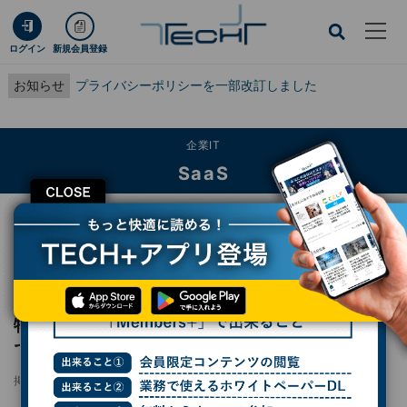
ログイン
新規会員登録
お知らせ
プライバシーポリシーを一部改訂しました
企業IT
SaaS
CLOSE
TECH+
企業IT
SaaS
物流業界の2024年問題に“受け取る側”の改革で挑む、ナスタの取り組みとは
レポート
物流業界の2024年問題に“受け取る側”の改革
で挑む、ナスタの取り組みとは
掲載日
2023/06/13 09:00