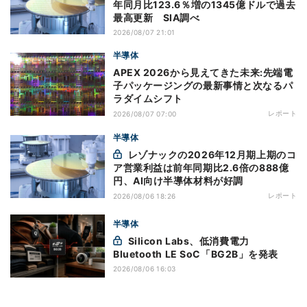
年同月比123.6％増の1345億ドルで過去
最高更新 SIA調べ
2026/08/07 21:01
半導体
APEX 2026から見えてきた未来:先端電
子パッケージングの最新事情と次なるパ
ラダイムシフト
レポート
2026/08/07 07:00
半導体
レゾナックの2026年12月期上期のコ
ア営業利益は前年同期比2.6倍の888億
円、AI向け半導体材料が好調
レポート
2026/08/06 18:26
半導体
Silicon Labs、低消費電力
Bluetooth LE SoC「BG2B」を発表
2026/08/06 16:03