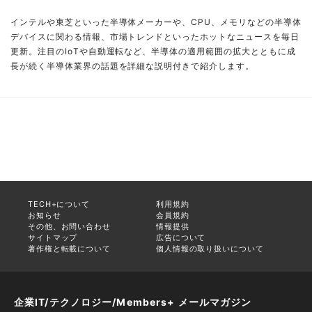
インテルや東芝といった半導体メーカーや、CPU、メモリなどの半導体
デバイスに関わる情報、市場トレンドといったホットなニュースを毎日
更新。注目のIoTや自動運転など、半導体の適用範囲の拡大とともに成
長が続く半導体業界の話題を詳細な説明付きで紹介します。
TECH+について
利用規約
お知らせ
会員規約
その他、お問い合わせ
情報提供
サイトマップ
広告について
著作権と転載について
個人情報の取り扱いについて
企業IT/テクノロジー/Members+ メールマガジン