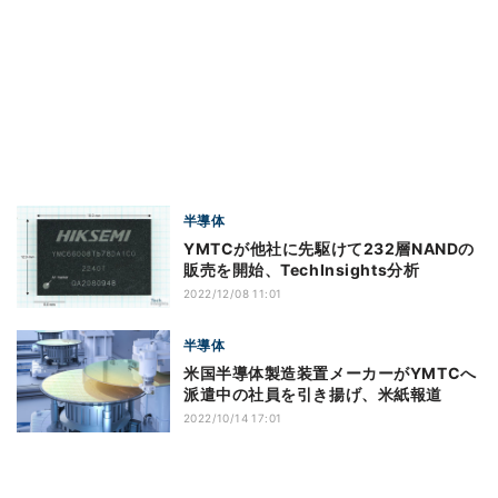
半導体
YMTCが他社に先駆けて232層NANDの
販売を開始、TechInsights分析
2022/12/08 11:01
半導体
米国半導体製造装置メーカーがYMTCへ
派遣中の社員を引き揚げ、米紙報道
2022/10/14 17:01