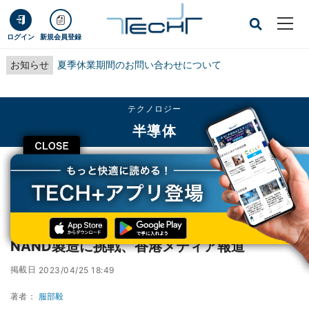
ログイン
新規会員登録
お知らせ
夏季休業期間のお問い合わせについて
テクノロジー
半導体
CLOSE
TECH+
テクノロジー
半導体
YMTCが中国製半導体製造装置での先端NAND製造に挑戦、香港メディア報道
YMTCが中国製半導体製造装置での先端
NAND製造に挑戦、香港メディア報道
掲載日
2023/04/25 18:49
著者：
服部毅