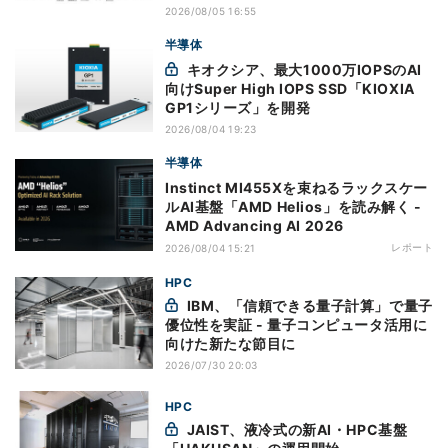
2026/08/05 16:55
半導体
キオクシア、最大1000万IOPSのAI
向けSuper High IOPS SSD「KIOXIA
GP1シリーズ」を開発
2026/08/04 19:23
半導体
Instinct MI455Xを束ねるラックスケー
ルAI基盤「AMD Helios」を読み解く -
AMD Advancing AI 2026
レポート
2026/08/04 15:21
HPC
IBM、「信頼できる量子計算」で量子
優位性を実証 - 量子コンピュータ活用に
向けた新たな節目に
2026/07/30 20:03
HPC
JAIST、液冷式の新AI・HPC基盤