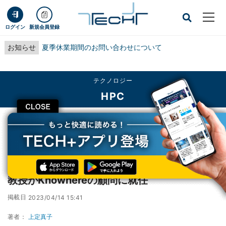
ログイン
新規会員登録
お知らせ
夏季休業期間のお問い合わせについて
テクノロジー
HPC
CLOSE
TECH+
テクノロジー
HPC
野球上達AIの開発加速へ、東工大の青木尊之教授がKnowhereの顧問に就任
野球上達AIの開発加速へ、東工大の青木尊之
教授がKnowhereの顧問に就任
掲載日
2023/04/14 15:41
著者：
上定真子