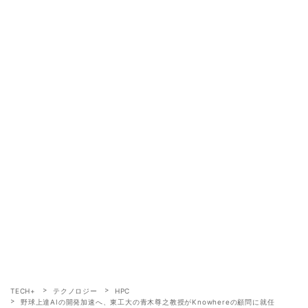
TECH+
テクノロジー
HPC
野球上達AIの開発加速へ、東工大の青木尊之教授がKnowhereの顧問に就任