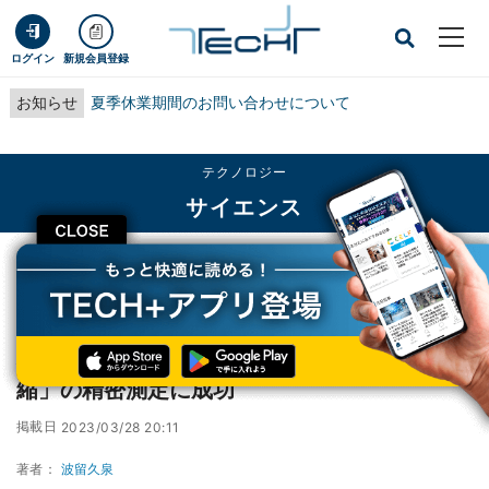
ログイン
新規会員登録
お知らせ
夏季休業期間のお問い合わせについて
テクノロジー
サイエンス
CLOSE
TECH+
テクノロジー
サイエンス
理研など、π中間子を活用して「クォーク凝縮」の精密測定に成功
理研など、π中間子を活用して「クォーク凝
縮」の精密測定に成功
掲載日
2023/03/28 20:11
著者：
波留久泉