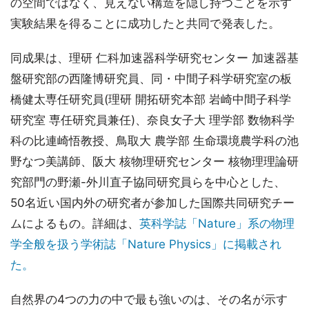
の空間ではなく、見えない構造を隠し持つことを示す
実験結果を得ることに成功したと共同で発表した。
同成果は、理研 仁科加速器科学研究センター 加速器基
盤研究部の西隆博研究員、同・中間子科学研究室の板
橋健太専任研究員(理研 開拓研究本部 岩崎中間子科学
研究室 専任研究員兼任)、奈良女子大 理学部 数物科学
科の比連崎悟教授、鳥取大 農学部 生命環境農学科の池
野なつ美講師、阪大 核物理研究センター 核物理理論研
究部門の野瀬-外川直子協同研究員らを中心とした、
50名近い国内外の研究者が参加した国際共同研究チー
ムによるもの。詳細は、
英科学誌「Nature」系の物理
学全般を扱う学術誌「Nature Physics」に掲載され
た。
自然界の4つの力の中で最も強いのは、その名が示す