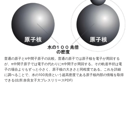
普通の原子とπ中間子原子の比較。普通の原子では原子核を電子が周回する
が、π中間子原子では電子の代わりにπ中間子が周回する。その軌道半径は電
子の場合よりもずっと小さく、原子核の大きさと同程度である。これを詳細
に調べることで、水の100兆倍という超高密度である原子核内部の情報を取得
できる(出所:奈良女子大プレスリリースPDF)