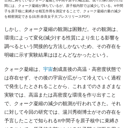
空間に満ちているクォーク凝縮とπ中間子原子の概念図。我々の身の回りの空
間には、クォーク凝縮が満ちているが、原子核内部では減少している。π中間
子を原子核に束縛させ相互作用を測定することで、クォーク凝縮の量の減少
を精密測定できる(出所:奈良女子大プレスリリースPDF)
しかし、クォーク凝縮の観測は困難だ。その観測は、
環境によって変化(減少)する性質により生じる影響を
調べるという間接的な方法しかないため、その存在を
明確に示す実験結果はほとんどなかったという。
クォーク凝縮は、
宇宙
創成直後の高温・高密度状態で
は存在せず、その後の宇宙が広がって冷えていく過程
で発生したとされることから、これまでのさまざまな
実験では、高温または高密度な環境を作り出すこと
で、クォーク凝縮の減少の観測が行われてきた。それ
に対して今回の研究では、湯川秀樹博士がその存在を
予言したことで知られるπ中間子を原子核中に束縛さ