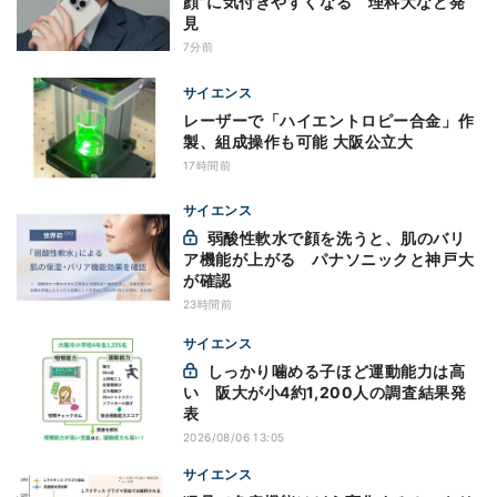
顔”に気付きやすくなる 理科大など発
見
7分前
サイエンス
レーザーで「ハイエントロピー合金」作
製、組成操作も可能 大阪公立大
17時間前
サイエンス
弱酸性軟水で顔を洗うと、肌のバリ
ア機能が上がる パナソニックと神戸大
が確認
23時間前
サイエンス
しっかり噛める子ほど運動能力は高
い 阪大が小4約1,200人の調査結果発
表
2026/08/06 13:05
サイエンス