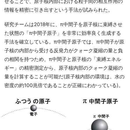
せることで、原子核内部における粒子間の相互作用の
情報を精密に引き出すという手法が試みられた。
研究チームは2018年に、π中間子を原子核に束縛させ
た状態の「π中間子原子」を非常に効率良く生成する
手法を確立している。π中間子原子では、π中間子が原
子核の内部から受ける反発力がクォーク凝縮の量と負
の相関を持つため、π中間子と原子核の「束縛エネル
ギー」の精密測定から、原子核内部のクォーク凝縮の
量を計算することが可能だ(原子核内部の環境は、水の
密度の約100兆倍であることが正確にわかっている)。