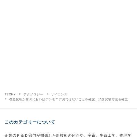
TECH+
テクノロジー
サイエンス
都産技研が尿のにおいはアンモニア臭ではないことを確認、消臭試験方法も確立
このカテゴリーについて
企業のＲ＆Ｄ部門が開発した新技術の紹介や、宇宙、生命工学、物理学