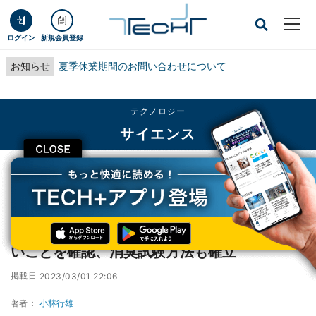
ログイン
新規会員登録
お知らせ
夏季休業期間のお問い合わせについて
テクノロジー
サイエンス
CLOSE
TECH+
テクノロジー
サイエンス
都産技研が尿のにおいはアンモニア臭ではないことを確認、消臭試験方法も確立
都産技研が尿のにおいはアンモニア臭ではな
いことを確認、消臭試験方法も確立
掲載日
2023/03/01 22:06
著者：
小林行雄