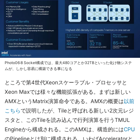
Photo06:8 Socket構成では、最大480コアとか32TBといった化け物システ
ムが、しかし容易に構築できる事になる
ところで第4世代Xeonスケーラブル・プロセッサと
Xeon Maxでは様々な機能拡張がある。まずは新しい
AMXというMatrix演算命令である。AMXの概要は
以前
こちら
で説明したが、Tileと呼ばれる新しい2次元レジ
スタと、このTileを読み込んで行列演算を行うTMUL
Engineから構成される。このAMXは、構造的には
CPU
のPipelineとは別に構成される、いわばAcceleratorと