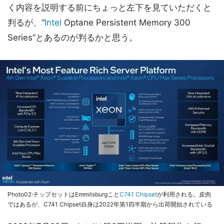
く内容を説明する前にちょっと左下を見ていただくと
判るが、“
Intel
Optane Persistent Memory 300
Series”とあるのが判るかと思う。
Photo02:チップセットはEmmitsburgこと
C741 Chipset
が利用される。皮肉
ではあるが、C741 Chipset自身は2022年第1四半期から出荷開始されている