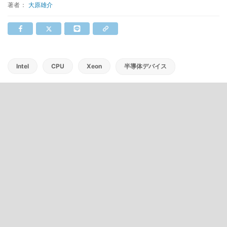
著者：
大原雄介
Intel
CPU
Xeon
半導体デバイス