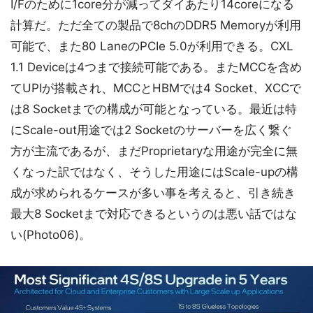
I/Fのために1core分が減ってダイあたり14coreになる
計算だ。ただ全ての製品で8chのDDR5 Memoryが利用
可能で、また80 LaneのPCIe 5.0が利用できる。CXL
1.1 Deviceは4つまで接続可能である。またMCCを含め
てUPIが搭載され、MCCとHBMでは4 Socket、XCCで
は8 Socketまでの構成が可能となっている。最近は特
にScale-out用途では2 Socketのサーバーを広く繋ぐ
方が主流であるが、まだProprietaryな用途が完全に無
くなった訳ではなく、そうした用途にはScale-upの構
成が求められるケースが多い事を考えると、引き続き
最大8 Socketまで対応できるというのは悪い話ではな
い(Photo06)。