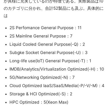
が異様に充実しているのが特徴である。実際製品は10
のカテゴリに分かれ、合計52製品にも及ぶ。具体的に
は
2S Perfomance General Purpose：11
2S Mainline General Purpose：7
Liquid Cooled General Purpose(-Q)：2
Subgke Socket General Purpose(-U)：3
Long-life use(IoT) General Purpose(-T)：1
IMDB/Analytics/Virtualization Optimized(-H)：10
5G/Networking Optimized(-N)：7
Cloud Optimized IaaS/SaaS/Media(-P/-V/-M)：4
Storage & HCI Optimized(-S)：2
HPC Optimized：5(Xeon Max)