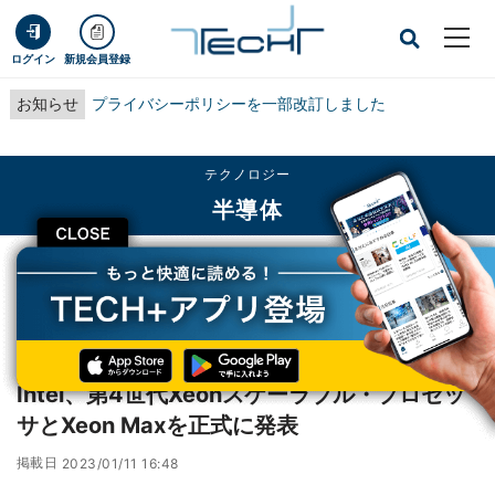
ログイン
新規会員登録
お知らせ
プライバシーポリシーを一部改訂しました
テクノロジー
半導体
CLOSE
TECH+
テクノロジー
半導体
Intel、第4世代Xeonスケーラブル・プロセッサとXeon Maxを正式に発表
レポート
Intel、第4世代Xeonスケーラブル・プロセッ
サとXeon Maxを正式に発表
掲載日
2023/01/11 16:48