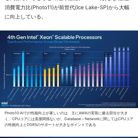
消費電力比(Photo11)が前世代(Ice Lake-SP)から大幅
に向上している。
Photo10:AIでの性能向上が著しいのは、主にAMXの実装に拠る部分が大き
く、CPUコアには直接関係ないが、Database～Networkに関してはCPUコア
の性能向上とDDR5のサポートが大きなポイントである