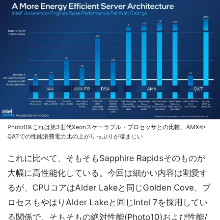
Photo09:これは第3世代Xeonスケーラブル・プロセッサとの比較。AMXや
QATでの性能消費電力比の上がりっぷりが凄まじい
これに比べて、そもそもSapphire Rapidsそのものが
大幅に高性能化している。今回は細かい内容は割愛す
るが、CPUコアはAlder Lakeと同じGolden Cove、プ
ロセスもやはりAlder Lakeと同じIntel 7を採用してい
る関係で、そもそもの絶対性能(Photo10)および性能/