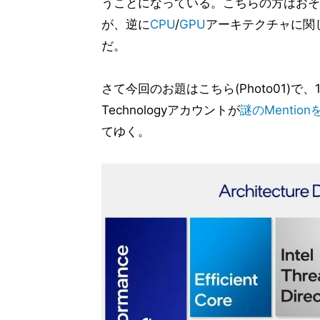
うことになっている。こちらの方はおそらくInte
が、逆に
CPU
/
GPU
アーキテクチャに関して
だ。
さて今回のお題はこちら(Photo01)で、11
Technologyアカウントが
謎のMentio
てゆく。