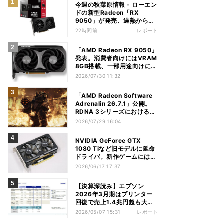
今週の秋葉原情報 - ローエン
ドの新型Radeon「RX
9050」が発売、過熱から守
れる電源ケーブルも
22時間前
レポート
「AMD Radeon RX 9050」
発表。消費者向けにはVRAM
8GB搭載、一部用途向けに
VRAM 4GBモデルも？
2026/07/30 11:32
「AMD Radeon Software
Adrenalin 26.7.1」公開。
RDNA 3シリーズにおける不
具合多数解消
2026/07/29 16:04
NVIDIA GeForce GTX
1080 Tiなど旧モデルに延命
ドライバ。新作ゲームには非
対応
2026/06/17 17:37
【決算深読み】エプソン
2026年3月期はプリンター
回復で売上1.4兆円超も大幅
減益、今期は増収増益見込む
2026/05/07 15:31
レポート