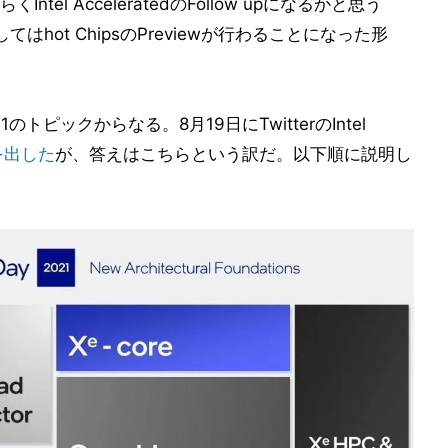
l AcceleratedのFollow upになるかと思う
はhot ChipsのPreviewが行わることになった形
のトピックからなる。8月19日にTwitterのIntel
nを出した
が、答えはこちらという訳だ。以下順に説明し