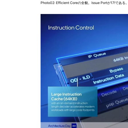
Photo02: Efficient Coreの全貌。Issue Portが17!である