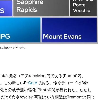
密度の濃いものだった。
tの後継コア(GraceMont?)である(Photo02)。
、この新しいE-
Core
である。命令デコードは3命
量化と分岐予測の強化(Photo03)が行われた。ただし
d動作だと6命令/cycleが可能という構造はTremontと同じ