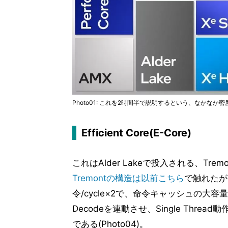
Photo01: これを2時間半で説明するという、なかなか
Efficient Core(E-Core)
これはAlder Lakeで投入される、Tremon
Tremontの構造は以前こちら
で触れたが
令/cycle×2で、命令キャッシュの大容
Decodeを連動させ、Single Threa
である(Photo04)。