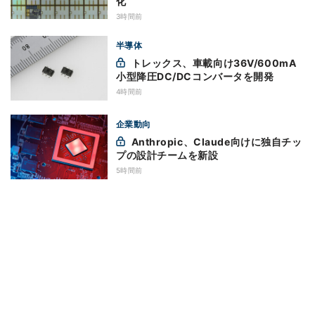
化
3時間前
半導体
トレックス、車載向け36V/600mA
小型降圧DC/DCコンバータを開発
4時間前
企業動向
Anthropic、Claude向けに独自チッ
プの設計チームを新設
5時間前