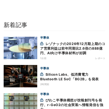
新着記事
半導体
レゾナックの2026年12月期上期のコ
ア営業利益は前年同期比2.6倍の888億
円、AI向け半導体材料が好調
1分前
レポート
半導体
Silicon Labs、低消費電力
Bluetooth LE SoC「BG2B」を発表
2時間前
半導体
びわこ半導体構想が技報創刊号を発
行、r-GeO2の社会実装へ情報発信を強