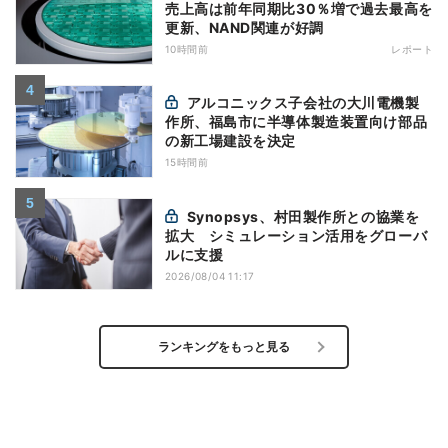
売上高は前年同期比30％増で過去最高を
更新、NAND関連が好調
10時間前
レポート
アルコニックス子会社の大川電機製
作所、福島市に半導体製造装置向け部品
の新工場建設を決定
15時間前
Synopsys、村田製作所との協業を
拡大 シミュレーション活用をグローバ
ルに支援
2026/08/04 11:17
ランキングをもっと見る