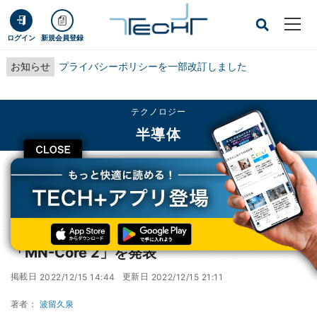
ログイン
新規会員登録
お知らせ
プライバシーポリシーを一部改訂しました
テクノロジー
半導体
CLOSE
TECH+
テクノロジー
半導体
PFN、新型ディープラーニング・プロセッサ「MN-Core 2」を発表
PFN、新型ディープラーニング・プロセッサ
「MN-Core 2」を発表
掲載日
更新日
2022/12/15 14:44
2022/12/15 21:11
著者：
波留久泉